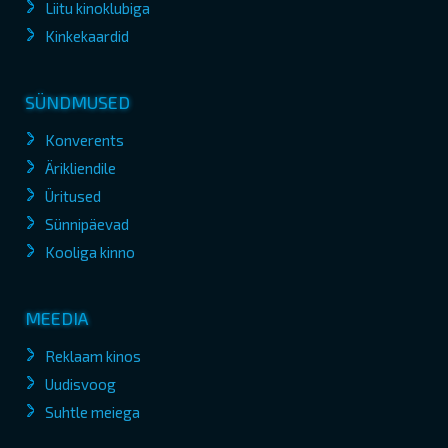
Liitu kinoklubiga
Kinkekaardid
SÜNDMUSED
Konverents
Ärikliendile
Üritused
Sünnipäevad
Kooliga kinno
MEEDIA
Reklaam kinos
Uudisvoog
Suhtle meiega