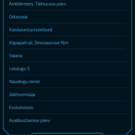
Ämblikmees. Täitsa uus päev
Odüsseia
Käsilased ja koletised
Käpapatrull: Dinosauruse film
Vaiana
Lelulugu 5
Naudingu nimel
Jäätisemüüja
Evolutsioon
Avalikustamise päev