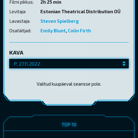
Filmi pikkus:
2h 25 min
Levitaja:
Estonian Theatrical Distribution OÜ
Lavastaja:
Steven Spielberg
Osatäitjad:
Emily Blunt
,
Colin Firth
KAVA
Valitud kuupäeval seansse pole.
TOP 10