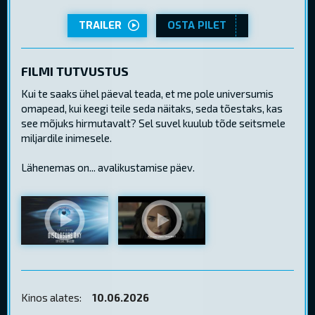
TRAILER
OSTA PILET
FILMI TUTVUSTUS
Kui te saaks ühel päeval teada, et me pole universumis
omapead, kui keegi teile seda näitaks, seda tõestaks, kas
see mõjuks hirmutavalt? Sel suvel kuulub tõde seitsmele
miljardile inimesele.
Lähenemas on... avalikustamise päev.
Kinos alates:
10.06.2026