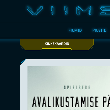
FILMID
PILETID
KINKEKAARDID