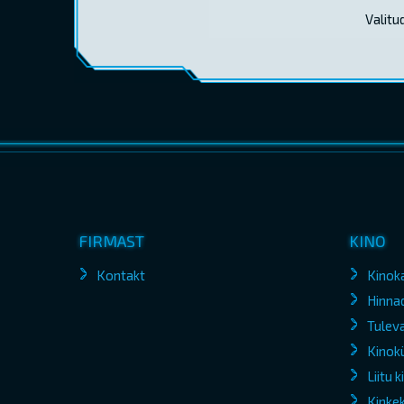
Valitu
FIRMAST
KINO
Kontakt
Kinok
Hinna
Tuleva
Kinokü
Liitu 
Kinke