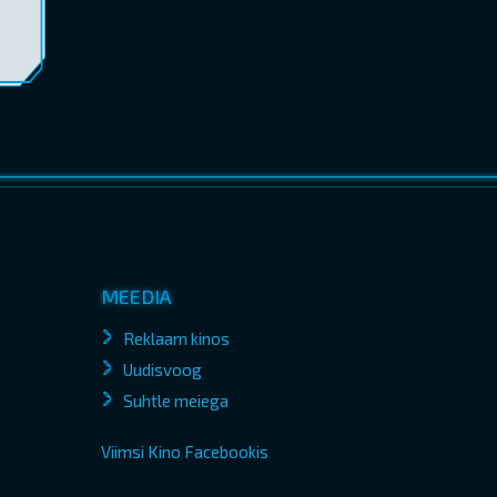
MEEDIA
Reklaam kinos
Uudisvoog
Suhtle meiega
Viimsi Kino Facebookis