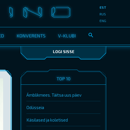
EST
RUS
ENG
ED
KONVERENTS
V-KLUBI
LOGI SISSE
TOP 10
Ämblikmees. Täitsa uus päev
Odüsseia
Käsilased ja koletised