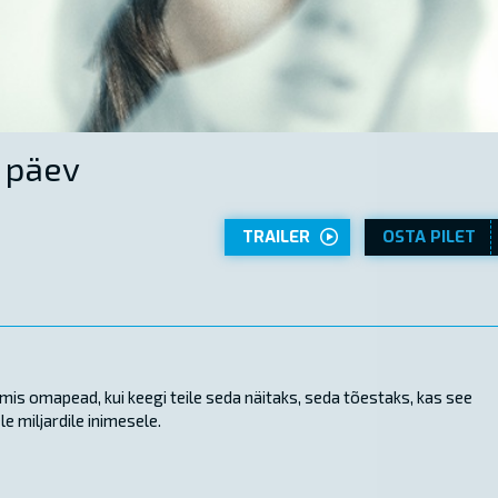
 päev
TRAILER
OSTA PILET
mis omapead, kui keegi teile seda näitaks, seda tõestaks, kas see
e miljardile inimesele.