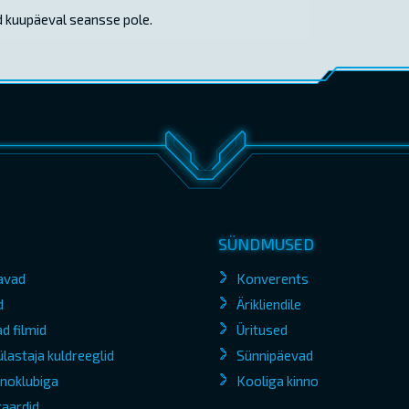
d kuupäeval seansse pole.
SÜNDMUSED
avad
Konverents
d
Ärikliendile
d filmid
Üritused
lastaja kuldreeglid
Sünnipäevad
kinoklubiga
Kooliga kinno
kaardid