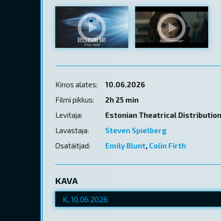
Kinos alates:
10.06.2026
Filmi pikkus:
2h 25 min
Levitaja:
Estonian Theatrical Distributio
Lavastaja:
Steven Spielberg
Osatäitjad:
Emily Blunt
,
Colin Firth
KAVA