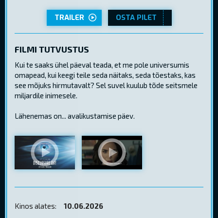
TRAILER
OSTA PILET
FILMI TUTVUSTUS
Kui te saaks ühel päeval teada, et me pole universumis
omapead, kui keegi teile seda näitaks, seda tõestaks, kas
see mõjuks hirmutavalt? Sel suvel kuulub tõde seitsmele
miljardile inimesele.
Lähenemas on... avalikustamise päev.
Kinos alates:
10.06.2026