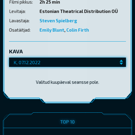
Filmi pikkus:
2h 25 min
Levitaja:
Estonian Theatrical Distribution OÜ
Lavastaja:
Steven Spielberg
Osatäitjad:
Emily Blunt
,
Colin Firth
KAVA
Valitud kuupäeval seansse pole.
TOP 10