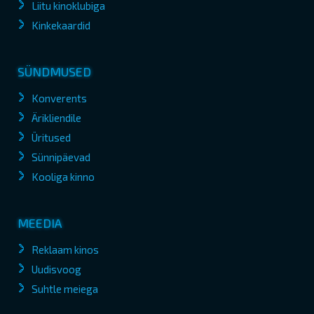
Liitu kinoklubiga
Kinkekaardid
SÜNDMUSED
Konverents
Ärikliendile
Üritused
Sünnipäevad
Kooliga kinno
MEEDIA
Reklaam kinos
Uudisvoog
Suhtle meiega