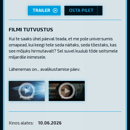
TRAILER
OSTA PILET
FILMI TUTVUSTUS
Kui te saaks ühel päeval teada, et me pole universumis
omapead, kui keegi teile seda näitaks, seda tõestaks, kas
see mõjuks hirmutavalt? Sel suvel kuulub tõde seitsmele
miljardile inimesele.
Lähenemas on... avalikustamise päev.
Kinos alates:
10.06.2026