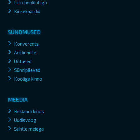
Liitu kinoklubiga
Kinkekaardid
SÜNDMUSED
Konverents
Ärikliendile
Üritused
Sünnipäevad
Kooliga kinno
MEEDIA
Reklaam kinos
Uudisvoog
Suhtle meiega