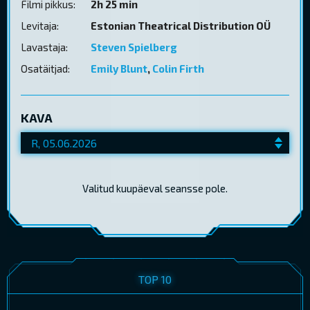
Filmi pikkus:
2h 25 min
Levitaja:
Estonian Theatrical Distribution OÜ
Lavastaja:
Steven Spielberg
Osatäitjad:
Emily Blunt
,
Colin Firth
KAVA
Valitud kuupäeval seansse pole.
TOP 10