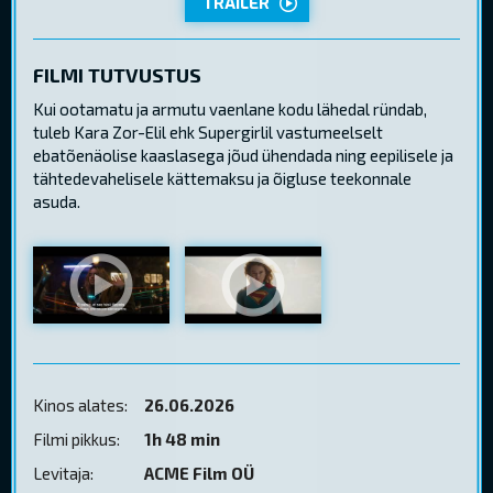
TRAILER
FILMI TUTVUSTUS
Kui ootamatu ja armutu vaenlane kodu lähedal ründab,
tuleb Kara Zor-Elil ehk Supergirlil vastumeelselt
ebatõenäolise kaaslasega jõud ühendada ning eepilisele ja
tähtedevahelisele kättemaksu ja õigluse teekonnale
asuda.
Kinos alates:
26.06.2026
Filmi pikkus:
1h 48 min
Levitaja:
ACME Film OÜ