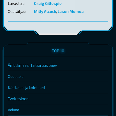
Lavastaja:
Graig Gillespie
Osatäitjad:
Milly Alcock
,
Jason Momoa
TOP 10
Ämblikmees. Täitsa uus päev
Odüsseia
Käsilased ja koletised
Evolutsioon
Vaiana