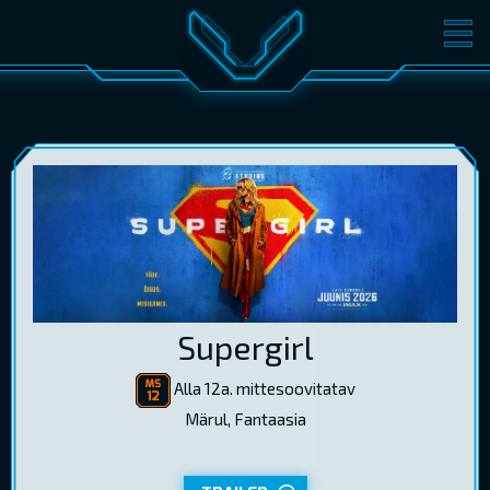
FILMID
PILETID
KINOST
SÜNDMUSED
KONVERENTS
V-KLUBI
KINKEKAARDID
LOGI SISSE
Supergirl
EST
RUS
ENG
Alla 12a. mittesoovitatav
Märul, Fantaasia