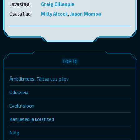
Lavastaja:
Graig Gillespie
Osatäitjad:
Milly Alcock
,
Jason Momoa
TOP 10
Ämblikmees. Täitsa uus päev
Odüsseia
Evolutsioon
Käsilased ja koletised
Nälg