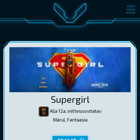
FILMID
PILETID
KINOST
SÜNDMUSED
KONVERENTS
V-KLUBI
KINKEKAARDID
LOGI SISSE
Supergirl
EST
RUS
ENG
Alla 12a. mittesoovitatav
Märul, Fantaasia