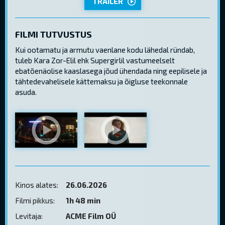
TRAILER
FILMI TUTVUSTUS
Kui ootamatu ja armutu vaenlane kodu lähedal ründab,
tuleb Kara Zor-Elil ehk Supergirlil vastumeelselt
ebatõenäolise kaaslasega jõud ühendada ning eepilisele ja
tähtedevahelisele kättemaksu ja õigluse teekonnale
asuda.
Kinos alates:
26.06.2026
Filmi pikkus:
1h 48 min
Levitaja:
ACME Film OÜ