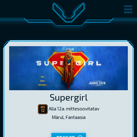
FILMID
PILETID
KINOST
SÜNDMUSED
KONVERENTS
V-KLUBI
KINKEKAARDID
LOGI SISSE
Supergirl
EST
RUS
ENG
Alla 12a. mittesoovitatav
Märul, Fantaasia