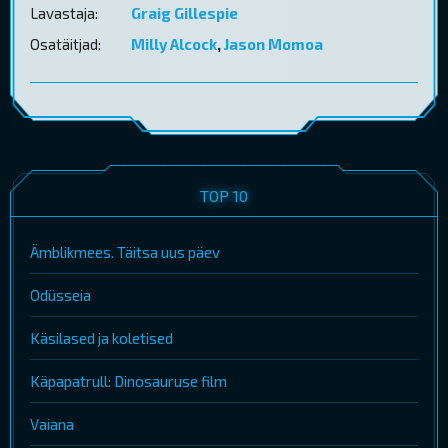
Lavastaja:
Graig Gillespie
Osatäitjad:
Milly Alcock
,
Jason Momoa
TOP 10
Ämblikmees. Täitsa uus päev
Odüsseia
Käsilased ja koletised
Käpapatrull: Dinosauruse film
Vaiana