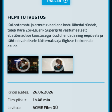
TRAILER
FILMI TUTVUSTUS
Kui ootamatu ja armutu vaenlane kodu lähedal ründab,
tuleb Kara Zor-Elil ehk Supergirlil vastumeelselt
ebatõenäolise kaaslasega jõud ühendada ning eepilisele ja
tähtedevahelisele kättemaksu ja õigluse teekonnale
asuda.
Kinos alates:
26.06.2026
Filmi pikkus:
1h 48 min
Levitaja:
ACME Film OÜ