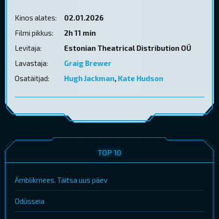
Kinos alates:
02.01.2026
Filmi pikkus:
2h 11 min
Levitaja:
Estonian Theatrical Distribution OÜ
Lavastaja:
Graig Brewer
Osatäitjad:
Hugh Jackman
,
Kate Hudson
TOP 10
Ämblikmees. Täitsa uus päev
Odüsseia