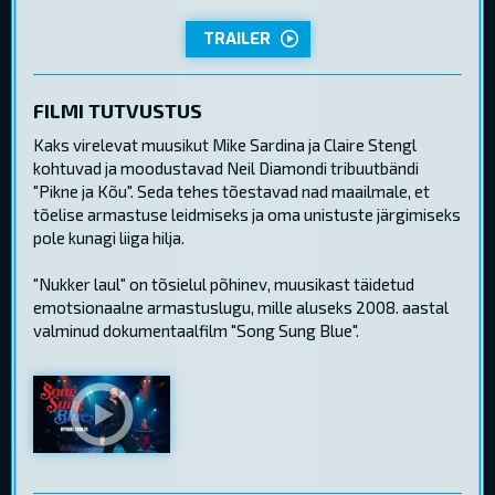
TRAILER
FILMI TUTVUSTUS
Kaks virelevat muusikut Mike Sardina ja Claire Stengl
kohtuvad ja moodustavad Neil Diamondi tribuutbändi
"Pikne ja Kõu". Seda tehes tõestavad nad maailmale, et
tõelise armastuse leidmiseks ja oma unistuste järgimiseks
pole kunagi liiga hilja.
"Nukker laul" on tõsielul põhinev, muusikast täidetud
emotsionaalne armastuslugu, mille aluseks 2008. aastal
valminud dokumentaalfilm "Song Sung Blue".