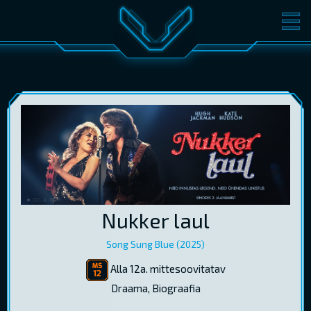
FILMID
PILETID
KINOST
SÜNDMUSED
KONVERENTS
V-KLUBI
KINKEKAARDID
LOGI SISSE
Nukker laul
EST
RUS
ENG
Song Sung Blue (2025)
Alla 12a. mittesoovitatav
Draama, Biograafia