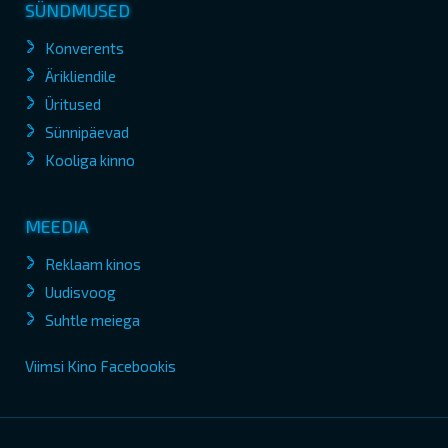
SÜNDMUSED
Konverents
Ärikliendile
Üritused
Sünnipäevad
Kooliga kinno
MEEDIA
Reklaam kinos
Uudisvoog
Suhtle meiega
Viimsi Kino Facebookis