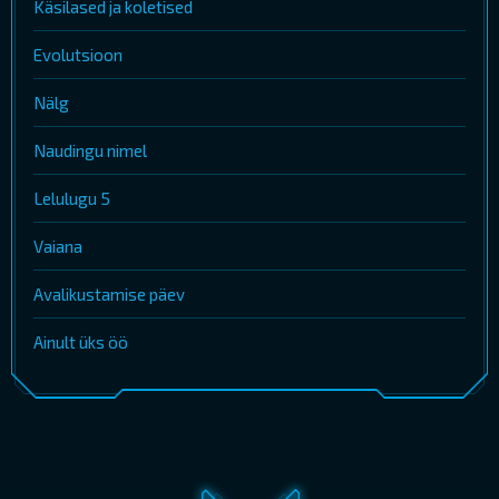
Käsilased ja koletised
Evolutsioon
Nälg
Naudingu nimel
Lelulugu 5
Vaiana
Avalikustamise päev
Ainult üks öö