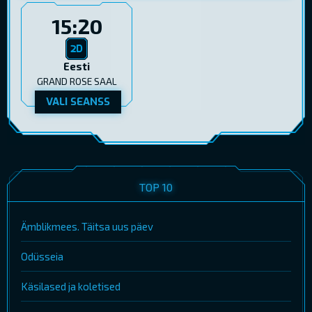
15:20
Eesti
GRAND ROSE SAAL
VALI SEANSS
TOP 10
Ämblikmees. Täitsa uus päev
Odüsseia
Käsilased ja koletised