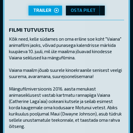
TRAILER
OSTA PILET
FILMI TUTVUSTUS
Kõik need, kelle südames on oma eriline soe koht "Vaiana"
animafilmi jaoks, võivad punasega kalendrisse märkida
kuupäeva 10. juuli, mil üle maailma jõuavad kinodesse
Vaiana seiklused ka mängufilmina.
Vaiana maailm jõuab suurele kinoekraanile senisest veelgi
suurema, avaramana, suurejoonelisemana!
Mängufilmiversioonis 2016. aasta menukast
animaseiklusest vastab kartmatu rannapiiga Vaiana
(Catherine Lagaʻaia) ookeani kutsele ja seilab esimest
korda kaugemale oma kodusaare Motunui vetest. Abiks
kurikuulus pooljumal Maui (Dwayne Johnson), asub tüdruk
sellele unustamatule teekonnale, et taastada oma rahva
õitseng.