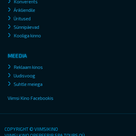
Konverents
Ärikliendile
Üritused
Sünnipäevad
Kooliga kinno
MEEDIA
Reklaam kinos
Uudisvoog
Suhtle meiega
Viimsi Kino Facebookis
COPYRIGHT © VIIMSIKINO
VIIMSI KINO OPEREERIB SPA TOURS OÜ