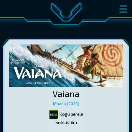
FILMID
PILETID
KINOST
SÜNDMUSED
KONVERENTS
V-KLUBI
KINKEKAARDID
LOGI SISSE
Vaiana
EST
RUS
ENG
Moana (2026)
Kogu perele
Seiklusfilm