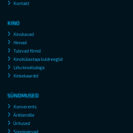
Kontakt
KINO
Kinokavad
Hinnad
Tulevad filmid
Kinokülastaja kuldreeglid
Liitu kinoklubiga
Kinkekaardid
SÜNDMUSED
Konverents
Ärikliendile
Üritused
Sünnipäevad