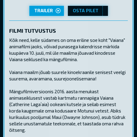
TRAILER
OSTA PILET
FILMI TUTVUSTUS
Kõik need, kelle südames on oma eriline soe koht "Vaiana"
animafilmi jaoks, võivad punasega kalendrisse märkida
kuupäeva 10. juuli, mil üle maailma jõuavad kinodesse
Vaiana seiklused ka mängufilmina.
Vaiana maailm jõuab suurele kinoekraanile senisest veelgi
suurema, avaramana, suurejoonelisemana!
Mängufilmiversioonis 2016. aasta menukast
animaseiklusest vastab kartmatu rannapiiga Vaiana
(Catherine Lagaʻaia) ookeani kutsele ja seilab esimest
korda kaugemale oma kodusaare Motunui vetest. Abiks
kurikuulus pooljumal Maui (Dwayne Johnson), asub tüdruk
sellele unustamatule teekonnale, et taastada oma rahva
õitseng.