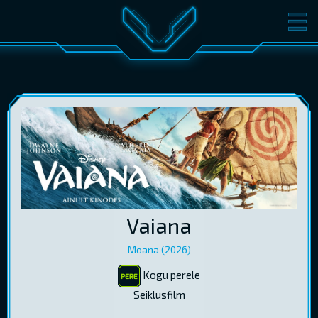
FILMID
PILETID
KINOST
SÜNDMUSED
KONVERENTS
V-KLUBI
KINKEKAARDID
LOGI SISSE
Vaiana
EST
RUS
ENG
Moana (2026)
Kogu perele
Seiklusfilm