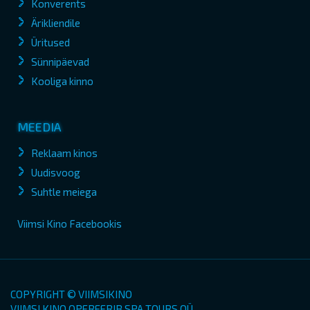
Konverents
Ärikliendile
Üritused
Sünnipäevad
Kooliga kinno
MEEDIA
Reklaam kinos
Uudisvoog
Suhtle meiega
Viimsi Kino Facebookis
COPYRIGHT © VIIMSIKINO
VIIMSI KINO OPEREERIB SPA TOURS OÜ