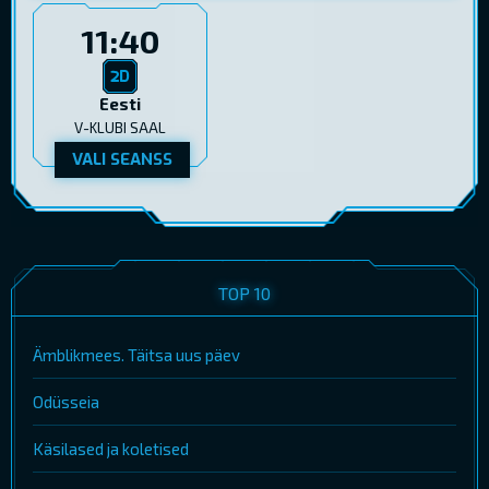
11:40
Eesti
V-KLUBI SAAL
VALI SEANSS
TOP 10
Ämblikmees. Täitsa uus päev
Odüsseia
Käsilased ja koletised