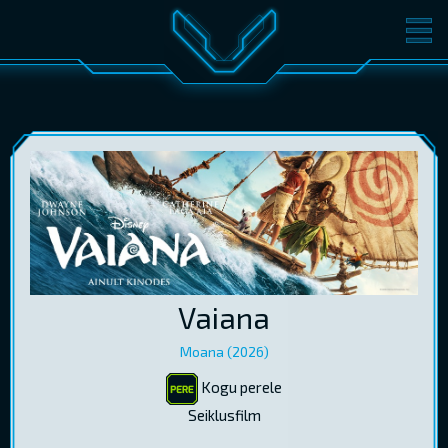
FILMID
PILETID
KINOST
SÜNDMUSED
KONVERENTS
V-KLUBI
KINKEKAARDID
LOGI SISSE
Vaiana
EST
RUS
ENG
Moana (2026)
Kogu perele
Seiklusfilm