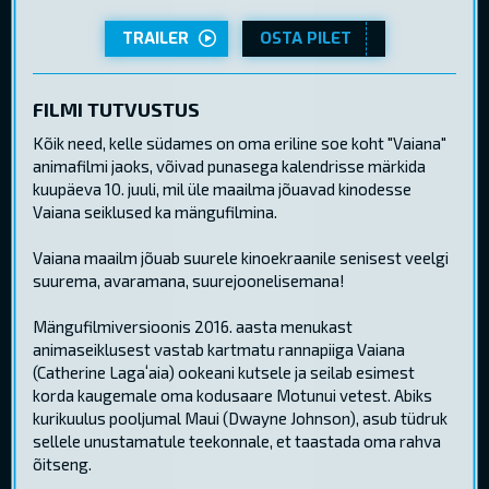
TRAILER
OSTA PILET
FILMI TUTVUSTUS
Kõik need, kelle südames on oma eriline soe koht "Vaiana"
animafilmi jaoks, võivad punasega kalendrisse märkida
kuupäeva 10. juuli, mil üle maailma jõuavad kinodesse
Vaiana seiklused ka mängufilmina.
Vaiana maailm jõuab suurele kinoekraanile senisest veelgi
suurema, avaramana, suurejoonelisemana!
Mängufilmiversioonis 2016. aasta menukast
animaseiklusest vastab kartmatu rannapiiga Vaiana
(Catherine Lagaʻaia) ookeani kutsele ja seilab esimest
korda kaugemale oma kodusaare Motunui vetest. Abiks
kurikuulus pooljumal Maui (Dwayne Johnson), asub tüdruk
sellele unustamatule teekonnale, et taastada oma rahva
õitseng.