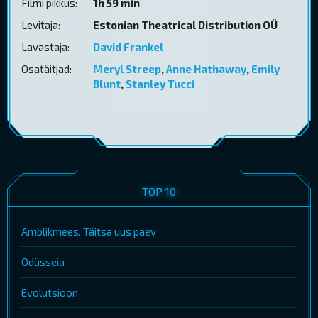
Filmi pikkus:
1h 59 min
Levitaja:
Estonian Theatrical Distribution OÜ
Lavastaja:
David Frankel
Osatäitjad:
Meryl Streep
,
Anne Hathaway
,
Emily
Blunt
,
Stanley Tucci
TOP 10
Ämblikmees. Täitsa uus päev
Odüsseia
Evolutsioon