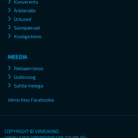
Konverents
Ärikliendile
Üritused
Sünnipäevad
Kooliga kinno
MEEDIA
Reklaam kinos
Uudisvoog
Suhtle meiega
Viimsi Kino Facebookis
COPYRIGHT © VIIMSIKINO
VIIMSI KINO OPEREERIB SPA TOURS OÜ