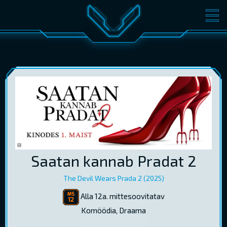
FILMID
PILETID
KINOST
SÜNDMUSED
KONVERENTS
V-KLUBI
KINKEKAARDID
LOGI SISSE
Saatan kannab Pradat 2
EST
RUS
ENG
The Devil Wears Prada 2 (2025)
Alla 12a. mittesoovitatav
Komöödia, Draama