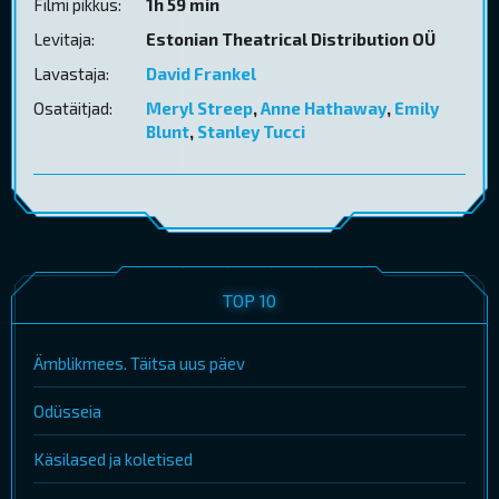
Filmi pikkus:
1h 59 min
Levitaja:
Estonian Theatrical Distribution OÜ
Lavastaja:
David Frankel
Osatäitjad:
Meryl Streep
,
Anne Hathaway
,
Emily
Blunt
,
Stanley Tucci
TOP 10
Ämblikmees. Täitsa uus päev
Odüsseia
Käsilased ja koletised