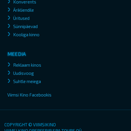
Konverents
Ärikliendile
Üritused
Sünnipäevad
Kooliga kinno
MEEDIA
Reklaam kinos
Uudisvoog
Suhtle meiega
Viimsi Kino Facebookis
COPYRIGHT © VIIMSIKINO
VIIMSI KINO OPEREERIB SPA TOURS OÜ