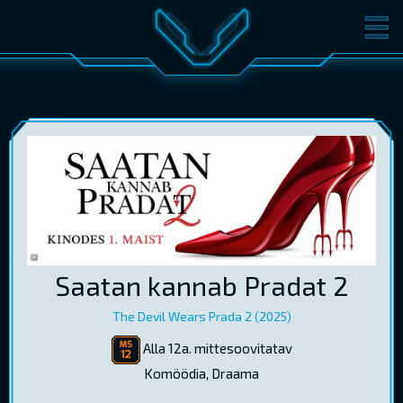
FILMID
PILETID
KINOST
SÜNDMUSED
KONVERENTS
V-KLUBI
KINKEKAARDID
LOGI SISSE
Saatan kannab Pradat 2
EST
RUS
ENG
The Devil Wears Prada 2 (2025)
Alla 12a. mittesoovitatav
Komöödia, Draama