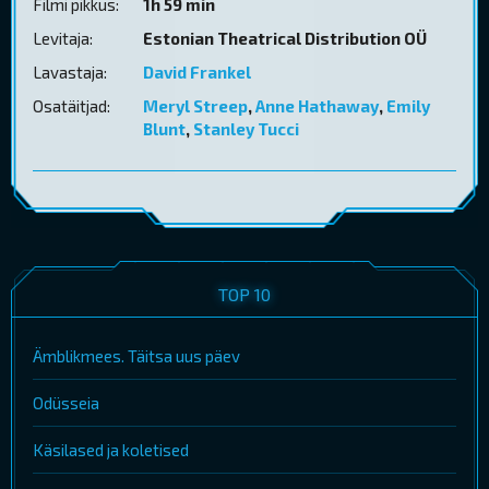
Filmi pikkus:
1h 59 min
Levitaja:
Estonian Theatrical Distribution OÜ
Lavastaja:
David Frankel
Osatäitjad:
Meryl Streep
,
Anne Hathaway
,
Emily
Blunt
,
Stanley Tucci
TOP 10
Ämblikmees. Täitsa uus päev
Odüsseia
Käsilased ja koletised