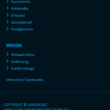
Konverents
Ärikliendile
Üritused
Sünnipäevad
Kooliga kinno
MEEDIA
Reklaam kinos
Uudisvoog
Suhtle meiega
Viimsi Kino Facebookis
COPYRIGHT © VIIMSIKINO
VIIMSI KINO OPEREERIB SPA TOURS OÜ