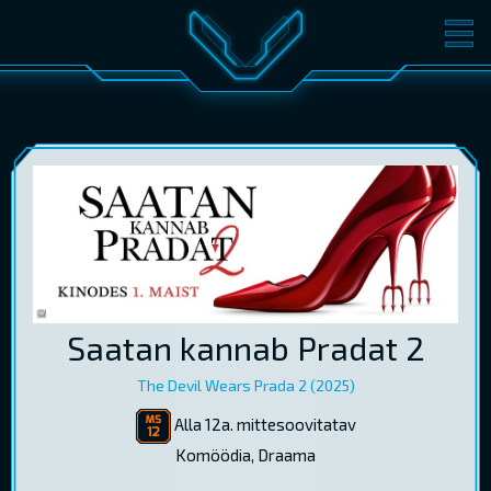
FILMID
PILETID
KINOST
SÜNDMUSED
KONVERENTS
V-KLUBI
KINKEKAARDID
LOGI SISSE
Saatan kannab Pradat 2
EST
RUS
ENG
The Devil Wears Prada 2 (2025)
Alla 12a. mittesoovitatav
Komöödia, Draama