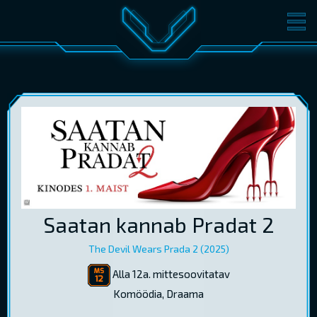
FILMID
PILETID
KINOST
SÜNDMUSED
KONVERENTS
V-KLUBI
KINKEKAARDID
LOGI SISSE
Saatan kannab Pradat 2
EST
RUS
ENG
The Devil Wears Prada 2 (2025)
Alla 12a. mittesoovitatav
Komöödia, Draama