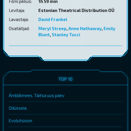
Filmi pikkus:
1h 59 min
Levitaja:
Estonian Theatrical Distribution OÜ
Lavastaja:
David Frankel
Osatäitjad:
Meryl Streep
,
Anne Hathaway
,
Emily
Blunt
,
Stanley Tucci
TOP 10
Ämblikmees. Täitsa uus päev
Odüsseia
Evolutsioon