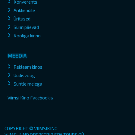
Konverents
Ärikliendile
Üritused
Sünnipäevad
Kooliga kinno
MEEDIA
Reklaam kinos
Uudisvoog
Suhtle meiega
Viimsi Kino Facebookis
COPYRIGHT © VIIMSIKINO
VIIMSI KINO OPEREERIB SPA TOURS OÜ