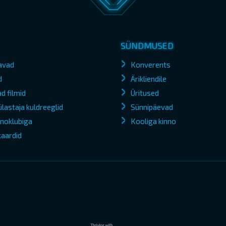
SÜNDMUSED
avad
Konverents
d
Ärikliendile
d filmid
Üritused
lastaja kuldreeglid
Sünnipäevad
kinoklubiga
Kooliga kinno
kaardid