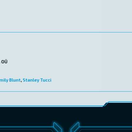
n OÜ
mily Blunt
,
Stanley Tucci