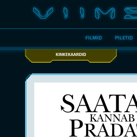
FILMID
PILETID
KINKEKAARDID