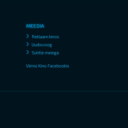
MEEDIA
Reklaam kinos
Uudisvoog
Suhtle meiega
Viimsi Kino Facebookis