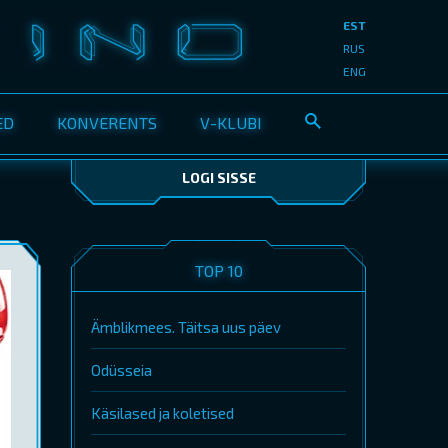
EST
RUS
ENG
ED
KONVERENTS
V-KLUBI
LOGI SISSE
TOP 10
Ämblikmees. Täitsa uus päev
Odüsseia
Käsilased ja koletised