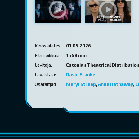
Kinos alates:
01.05.2026
Filmi pikkus:
1h 59 min
Levitaja:
Estonian Theatrical Distributio
Lavastaja:
David Frankel
Osatäitjad:
Meryl Streep
,
Anne Hathaway
,
E