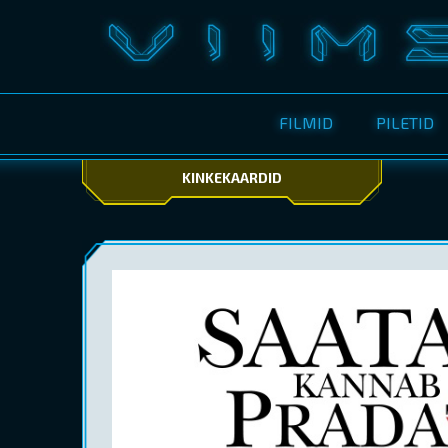
FILMID
PILETID
KINKEKAARDID