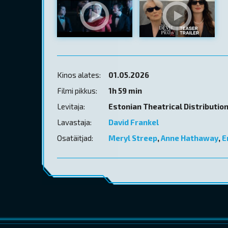
Kinos alates:
01.05.2026
Filmi pikkus:
1h 59 min
Levitaja:
Estonian Theatrical Distributio
Lavastaja:
David Frankel
Osatäitjad:
Meryl Streep
,
Anne Hathaway
,
E