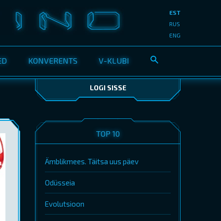
EST
RUS
ENG
ED
KONVERENTS
V-KLUBI
LOGI SISSE
TOP 10
Ämblikmees. Täitsa uus päev
Odüsseia
Evolutsioon