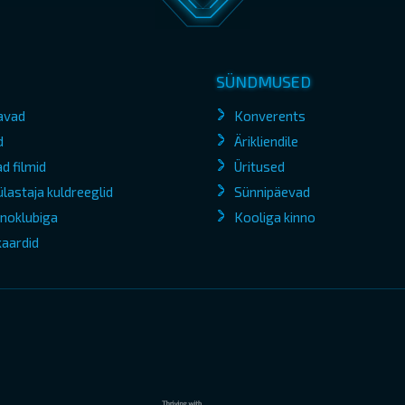
SÜNDMUSED
avad
Konverents
d
Ärikliendile
d filmid
Üritused
lastaja kuldreeglid
Sünnipäevad
kinoklubiga
Kooliga kinno
kaardid