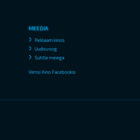
MEEDIA
Reklaam kinos
Uudisvoog
Suhtle meiega
Viimsi Kino Facebookis