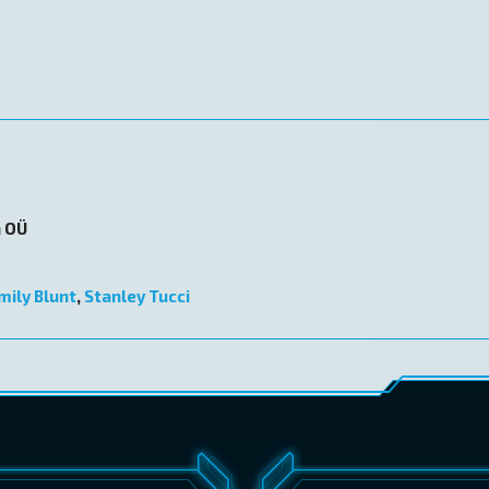
n OÜ
mily Blunt
,
Stanley Tucci