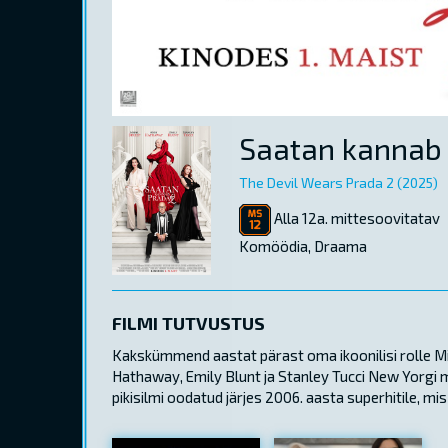
Saatan kannab 
The Devil Wears Prada 2 (2025)
Alla 12a. mittesoovitatav
Komöödia, Draama
FILMI TUTVUSTUS
Kakskümmend aastat pärast oma ikoonilisi rolle Mi
Hathaway, Emily Blunt ja Stanley Tucci New Yorgi 
pikisilmi oodatud järjes 2006. aasta superhitile, m