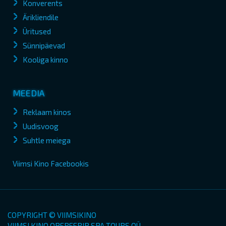
Konverents
Ärikliendile
Üritused
Sünnipäevad
Kooliga kinno
MEEDIA
Reklaam kinos
Uudisvoog
Suhtle meiega
Viimsi Kino Facebookis
COPYRIGHT © VIIMSIKINO
VIIMSI KINO OPEREERIB SPA TOURS OÜ