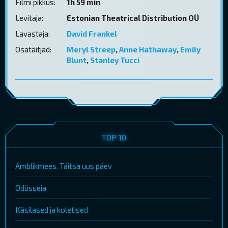
Filmi pikkus:
1h 59 min
Levitaja:
Estonian Theatrical Distribution OÜ
Lavastaja:
David Frankel
Osatäitjad:
Meryl Streep
,
Anne Hathaway
,
Emily
Blunt
,
Stanley Tucci
TOP 10
Ämblikmees. Täitsa uus päev
Odüsseia
Käsilased ja koletised