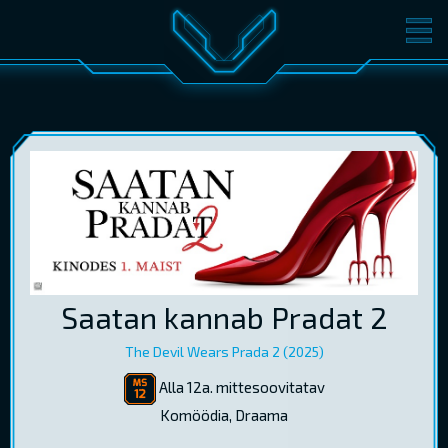
FILMID
PILETID
KINOST
SÜNDMUSED
KONVERENTS
V-KLUBI
KINKEKAARDID
LOGI SISSE
Saatan kannab Pradat 2
EST
RUS
ENG
The Devil Wears Prada 2 (2025)
Alla 12a. mittesoovitatav
Komöödia, Draama