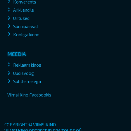
Konverents
Ärikliendile
Üritused
Sünnipäevad
Kooliga kinno
MEEDIA
Reklaam kinos
Uudisvoog
Suhtle meiega
Viimsi Kino Facebookis
COPYRIGHT © VIIMSIKINO
VIIMSI KINO OPEREERIB SPA TOURS OÜ