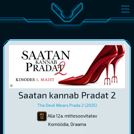
FILMID
PILETID
KINOST
SÜNDMUSED
KONVERENTS
V-KLUBI
KINKEKAARDID
LOGI SISSE
Saatan kannab Pradat 2
EST
RUS
ENG
The Devil Wears Prada 2 (2025)
Alla 12a. mittesoovitatav
Komöödia, Draama