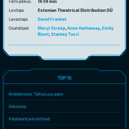
Filmi pikkus:
1h 59 min
Levitaja:
Estonian Theatrical Distribution OÜ
Lavastaja:
David Frankel
Osatäitjad:
Meryl Streep
,
Anne Hathaway
,
Emily
Blunt
,
Stanley Tucci
TOP 10
Ämblikmees. Täitsa uus päev
Odüsseia
Käsilased ja koletised