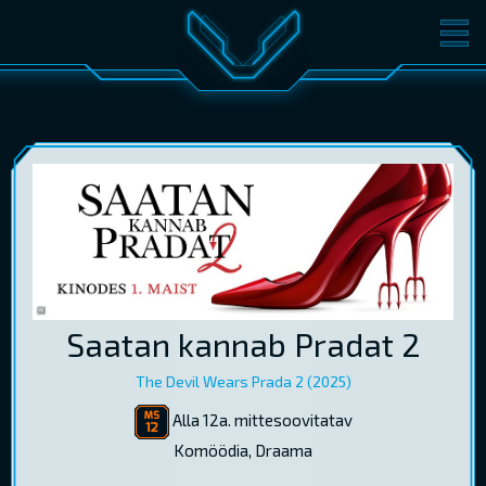
FILMID
PILETID
KINOST
SÜNDMUSED
KONVERENTS
V-KLUBI
KINKEKAARDID
LOGI SISSE
Saatan kannab Pradat 2
EST
RUS
ENG
The Devil Wears Prada 2 (2025)
Alla 12a. mittesoovitatav
Komöödia, Draama