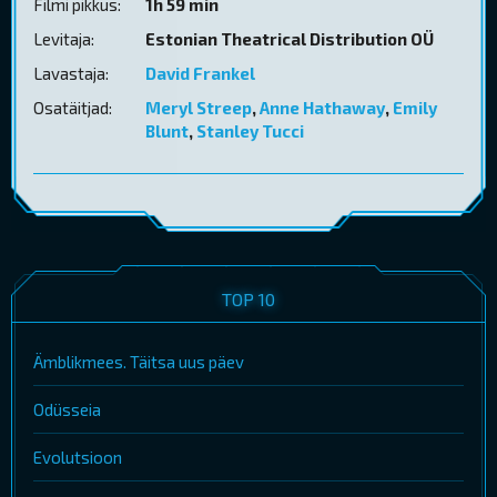
Filmi pikkus:
1h 59 min
Levitaja:
Estonian Theatrical Distribution OÜ
Lavastaja:
David Frankel
Osatäitjad:
Meryl Streep
,
Anne Hathaway
,
Emily
Blunt
,
Stanley Tucci
TOP 10
Ämblikmees. Täitsa uus päev
Odüsseia
Evolutsioon