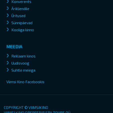
Konverents
Ärikliendile
Üritused
Sünnipäevad
Kooliga kinno
MEEDIA
Reklaam kinos
Uudisvoog
Suhtle meiega
Viimsi Kino Facebookis
COPYRIGHT © VIIMSIKINO
VIIMSI KINO OPEREERIB SPA TOURS OÜ