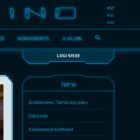
EST
RUS
ENG
ED
KONVERENTS
V-KLUBI
LOGI SISSE
TOP 10
Ämblikmees. Täitsa uus päev
Odüsseia
Käsilased ja koletised