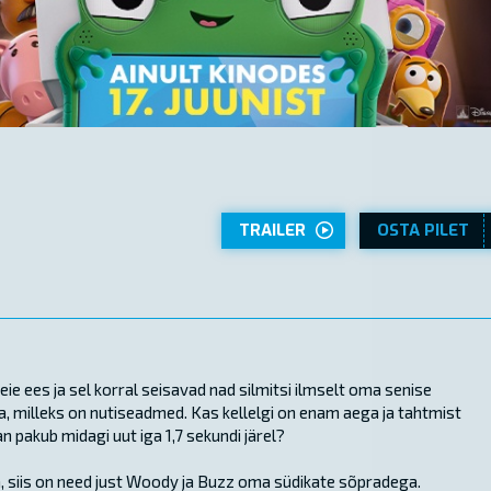
TRAILER
OSTA PILET
 ees ja sel korral seisavad nad silmitsi ilmselt oma senise
, milleks on nutiseadmed. Kas kellelgi on enam aega ja tahtmist
 pakub midagi uut iga 1,7 sekundi järel?
a, siis on need just Woody ja Buzz oma südikate sõpradega.