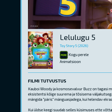
Lelulugu 5
Toy Story 5 (2026)
Kogu perele
Animatsioon
FILMI TUTVUSTUS
Kauboi Woody ja kosmosevalvur Buzz on tagasi meie
eksistentsi kõige suurema ja tõsisema väljakutsega
mängida "päris" mänguasjadega, kui helendav ekraan
Kui üldse keegi suudab selles küsimuses ette võtt