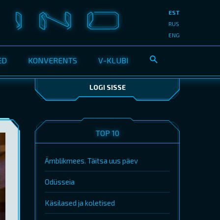
EST
RUS
ENG
ED
KONVERENTS
V-KLUBI
LOGI SISSE
TOP 10
Ämblikmees. Täitsa uus päev
Odüsseia
Käsilased ja koletised