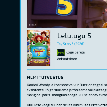
Lelulugu 5
Toy Story 5 (2026)
Kogu perele
Animatsioon
FILMI TUTVUSTUS
Kauboi Woody ja kosmosevalvur Buzz on tagasi meie
eksistentsi kõige suurema ja tõsisema väljakutsega
mängida "päris" mänguasjadega, kui helendav ekraan
Kui üldse keegi suudab selles küsimuses ette võtt