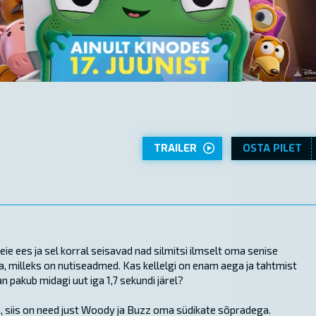
TRAILER
OSTA PILET
 ees ja sel korral seisavad nad silmitsi ilmselt oma senise
, milleks on nutiseadmed. Kas kellelgi on enam aega ja tahtmist
 pakub midagi uut iga 1,7 sekundi järel?
a, siis on need just Woody ja Buzz oma südikate sõpradega.