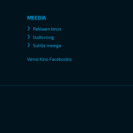
MEEDIA
Reklaam kinos
Uudisvoog
Suhtle meiega
Viimsi Kino Facebookis