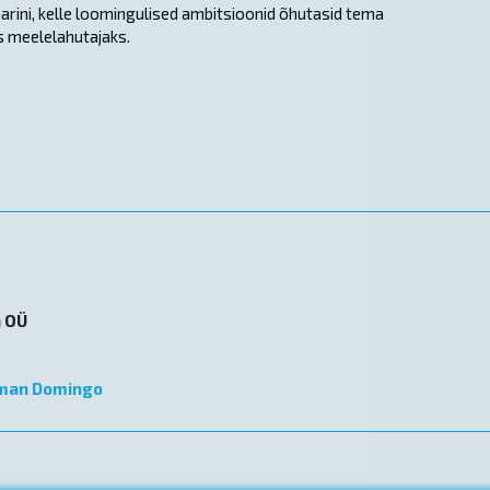
aarini, kelle loomingulised ambitsioonid õhutasid tema
 meelelahutajaks.
n OÜ
man Domingo