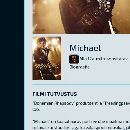
Michael
Alla 12a. mittesoovitatav
Biograafia
FILMI TUTVUSTUS
"Bohemian Rhapsody" produtsent ja "Treeningpäeva"
loo.
"Michael“ on kaasahaarav portree ühe maailma mõjuk
nii laval kui stuudios, aga ka väljaspool muusikat