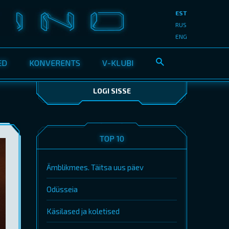
EST
RUS
ENG
ED
KONVERENTS
V-KLUBI
LOGI SISSE
TOP 10
Ämblikmees. Täitsa uus päev
Odüsseia
Käsilased ja koletised