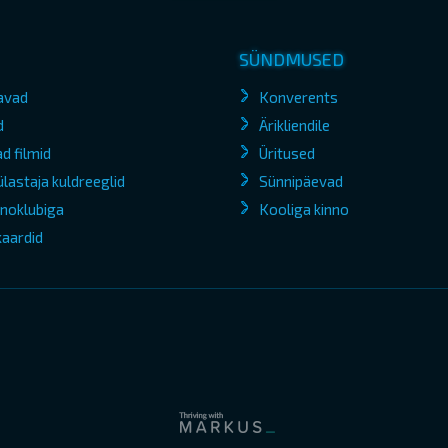
SÜNDMUSED
avad
Konverents
d
Ärikliendile
d filmid
Üritused
lastaja kuldreeglid
Sünnipäevad
kinoklubiga
Kooliga kinno
kaardid