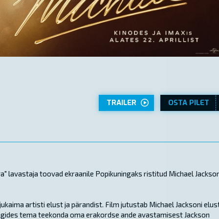
TRAILER
OSTA PILET
 lavastaja toovad ekraanile Popikuningaks ristitud Michael Jackson
aima artisti elust ja pärandist. Film jutustab Michael Jacksoni elus
, jälgides tema teekonda oma erakordse ande avastamisest Jackson