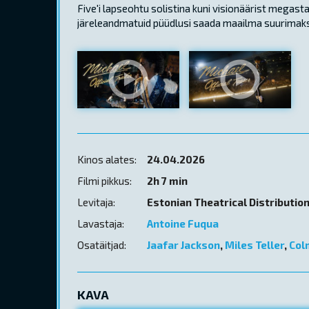
Five'i lapseohtu solistina kuni visionäärist megast
järeleandmatuid püüdlusi saada maailma suurimaks
Kinos alates:
24.04.2026
Filmi pikkus:
2h 7 min
Levitaja:
Estonian Theatrical Distributio
Lavastaja:
Antoine Fuqua
Osatäitjad:
Jaafar Jackson
,
Miles Teller
,
Col
KAVA