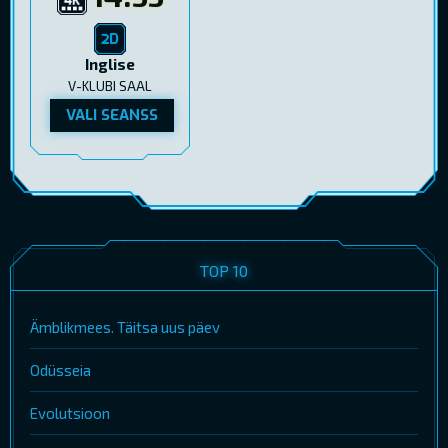
Inglise
V-KLUBI SAAL
VALI SEANSS
TOP 10
Ämblikmees. Täitsa uus päev
Odüsseia
Evolutsioon