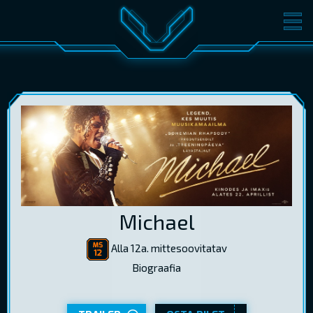
FILMID
PILETID
KINOST
SÜNDMUSED
KONVERENTS
V-KLUBI
KINKEKAARDID
LOGI SISSE
Michael
EST
RUS
ENG
Alla 12a. mittesoovitatav
Biograafia