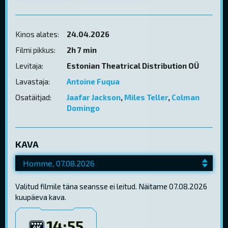
Kinos alates:
24.04.2026
Filmi pikkus:
2h 7 min
Levitaja:
Estonian Theatrical Distribution OÜ
Lavastaja:
Antoine Fuqua
Osatäitjad:
Jaafar Jackson
,
Miles Teller
,
Colman
Domingo
KAVA
Valitud filmile täna seansse ei leitud. Näitame 07.08.2026
kuupäeva kava.
14:55