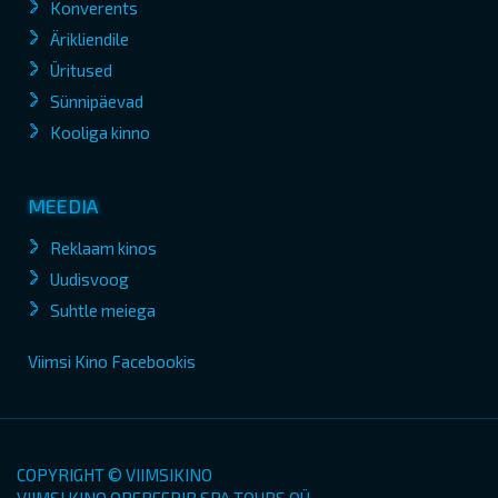
Konverents
Ärikliendile
Üritused
Sünnipäevad
Kooliga kinno
MEEDIA
Reklaam kinos
Uudisvoog
Suhtle meiega
Viimsi Kino Facebookis
COPYRIGHT © VIIMSIKINO
VIIMSI KINO OPEREERIB SPA TOURS OÜ