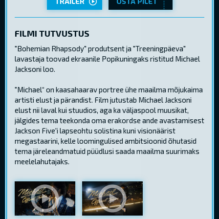
TRAILER
OSTA PILET
FILMI TUTVUSTUS
"Bohemian Rhapsody" produtsent ja "Treeningpäeva"
lavastaja toovad ekraanile Popikuningaks ristitud Michael
Jacksoni loo.
"Michael“ on kaasahaarav portree ühe maailma mõjukaima
artisti elust ja pärandist. Film jutustab Michael Jacksoni
elust nii laval kui stuudios, aga ka väljaspool muusikat,
jälgides tema teekonda oma erakordse ande avastamisest
Jackson Five'i lapseohtu solistina kuni visionäärist
megastaarini, kelle loomingulised ambitsioonid õhutasid
tema järeleandmatuid püüdlusi saada maailma suurimaks
meelelahutajaks.