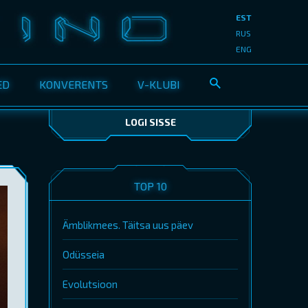
EST
RUS
ENG
ED
KONVERENTS
V-KLUBI
LOGI SISSE
TOP 10
Ämblikmees. Täitsa uus päev
Odüsseia
Evolutsioon