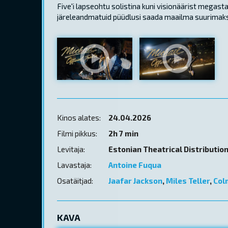
Five'i lapseohtu solistina kuni visionäärist megast
järeleandmatuid püüdlusi saada maailma suurimaks
Kinos alates:
24.04.2026
Filmi pikkus:
2h 7 min
Levitaja:
Estonian Theatrical Distributio
Lavastaja:
Antoine Fuqua
Osatäitjad:
Jaafar Jackson
,
Miles Teller
,
Col
KAVA