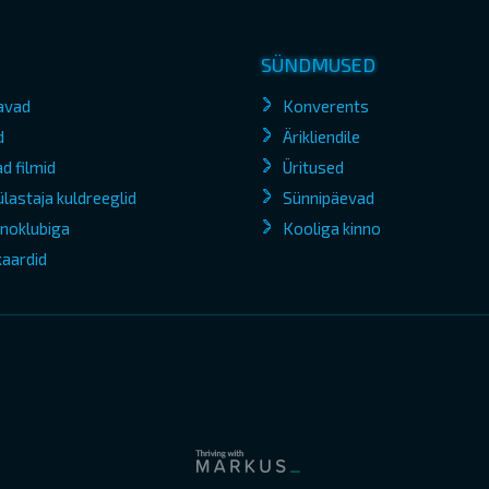
SÜNDMUSED
avad
Konverents
d
Ärikliendile
d filmid
Üritused
lastaja kuldreeglid
Sünnipäevad
kinoklubiga
Kooliga kinno
kaardid