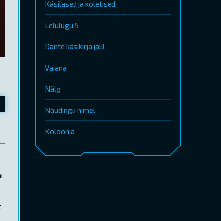
Käsilased ja koletised
Lelulugu 5
Dante käsikirja jälil
Vaiana
Nälg
Naudingu nimel
Koloonia
i
t