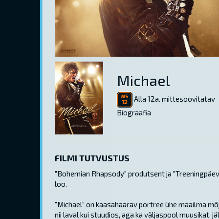
Michael
Alla 12a. mittesoovitatav
Biograafia
FILMI TUTVUSTUS
"Bohemian Rhapsody" produtsent ja "Treeningpäeva"
loo.
"Michael“ on kaasahaarav portree ühe maailma mõjuk
nii laval kui stuudios, aga ka väljaspool muusikat