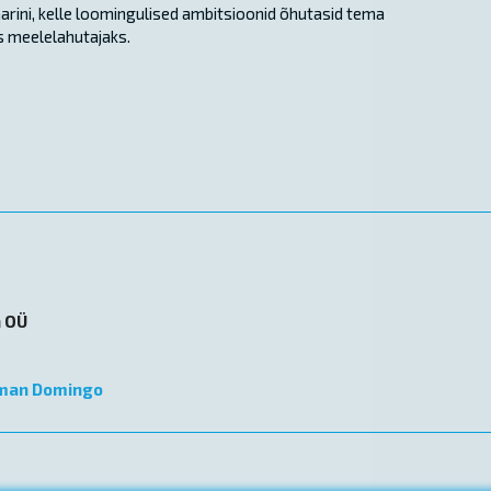
aarini, kelle loomingulised ambitsioonid õhutasid tema
 meelelahutajaks.
n OÜ
man Domingo