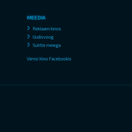
MEEDIA
Reklaam kinos
Uudisvoog
Suhtle meiega
Viimsi Kino Facebookis