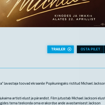
TRAILER
OSTA PILET
 lavastaja toovad ekraanile Popikuningaks ristitud Michael Jackson
aima artisti elust ja pärandist. Film jutustab Michael Jacksoni elus
, jälgides tema teekonda oma erakordse ande avastamisest Jackson