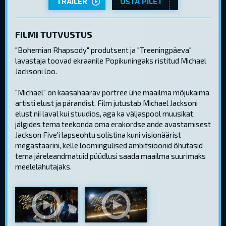
TRAILER
OSTA PILET
FILMI TUTVUSTUS
"Bohemian Rhapsody" produtsent ja "Treeningpäeva"
lavastaja toovad ekraanile Popikuningaks ristitud Michael
Jacksoni loo.
"Michael“ on kaasahaarav portree ühe maailma mõjukaima
artisti elust ja pärandist. Film jutustab Michael Jacksoni
elust nii laval kui stuudios, aga ka väljaspool muusikat,
jälgides tema teekonda oma erakordse ande avastamisest
Jackson Five'i lapseohtu solistina kuni visionäärist
megastaarini, kelle loomingulised ambitsioonid õhutasid
tema järeleandmatuid püüdlusi saada maailma suurimaks
meelelahutajaks.