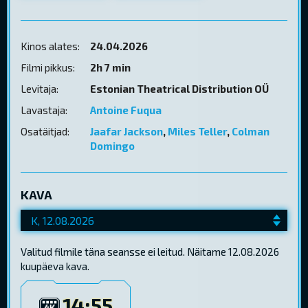
Kinos alates:
24.04.2026
Filmi pikkus:
2h 7 min
Levitaja:
Estonian Theatrical Distribution OÜ
Lavastaja:
Antoine Fuqua
Osatäitjad:
Jaafar Jackson
,
Miles Teller
,
Colman
Domingo
KAVA
Valitud filmile täna seansse ei leitud. Näitame 12.08.2026
kuupäeva kava.
14:55