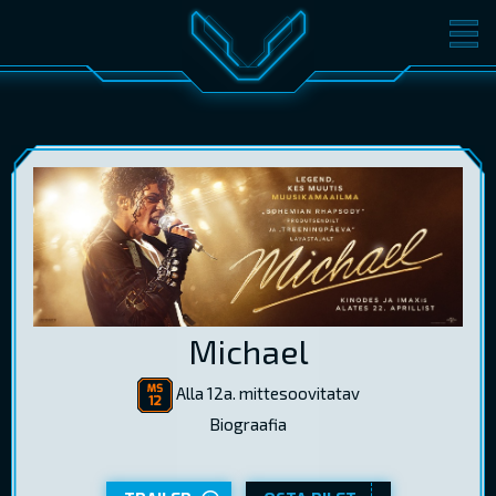
FILMID
PILETID
KINOST
SÜNDMUSED
KONVERENTS
V-KLUBI
KINKEKAARDID
LOGI SISSE
Michael
EST
RUS
ENG
Alla 12a. mittesoovitatav
Biograafia