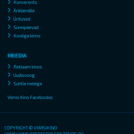
Konverents
Ärikliendile
Üritused
Sünnipäevad
Kooliga kinno
MEEDIA
Reklaam kinos
Uudisvoog
Suhtle meiega
Viimsi Kino Facebookis
COPYRIGHT © VIIMSIKINO
VIIMSI KINO OPEREERIB SPA TOURS OÜ