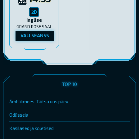
Inglise
GRAND ROSE SAAL
VALI SEANSS
TOP 10
Ämblikmees. Täitsa uus päev
Odüsseia
Käsilased ja koletised