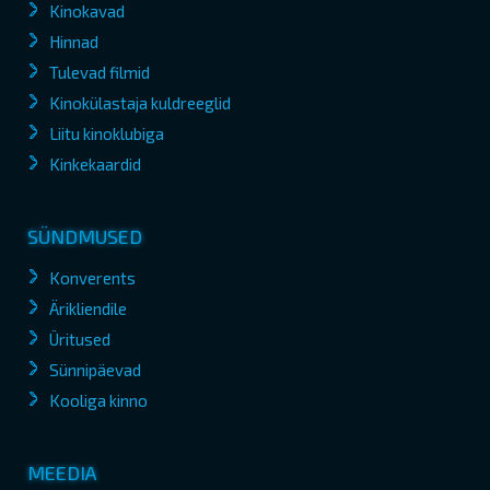
Kinokavad
Hinnad
Tulevad filmid
Kinokülastaja kuldreeglid
Liitu kinoklubiga
Kinkekaardid
SÜNDMUSED
Konverents
Ärikliendile
Üritused
Sünnipäevad
Kooliga kinno
MEEDIA