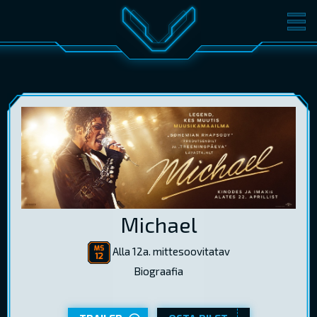
FILMID
PILETID
KINOST
SÜNDMUSED
KONVERENTS
V-KLUBI
KINKEKAARDID
LOGI SISSE
Michael
EST
RUS
ENG
Alla 12a. mittesoovitatav
Biograafia