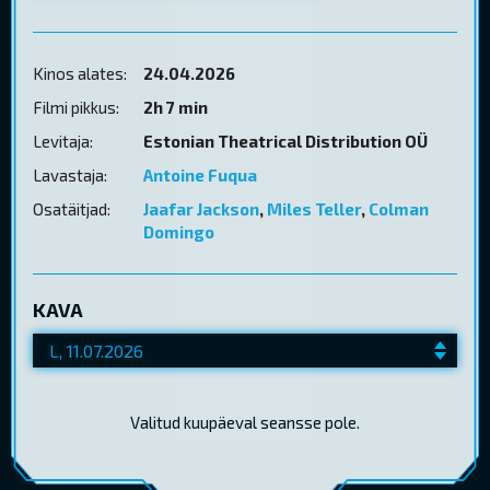
Kinos alates:
24.04.2026
Filmi pikkus:
2h 7 min
Levitaja:
Estonian Theatrical Distribution OÜ
Lavastaja:
Antoine Fuqua
Osatäitjad:
Jaafar Jackson
,
Miles Teller
,
Colman
Domingo
KAVA
Valitud kuupäeval seansse pole.