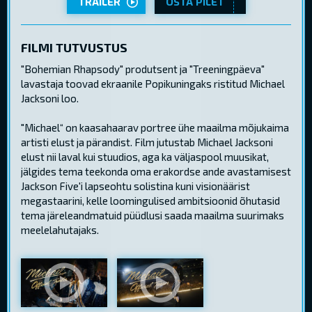
TRAILER
OSTA PILET
FILMI TUTVUSTUS
"Bohemian Rhapsody" produtsent ja "Treeningpäeva"
lavastaja toovad ekraanile Popikuningaks ristitud Michael
Jacksoni loo.
"Michael“ on kaasahaarav portree ühe maailma mõjukaima
artisti elust ja pärandist. Film jutustab Michael Jacksoni
elust nii laval kui stuudios, aga ka väljaspool muusikat,
jälgides tema teekonda oma erakordse ande avastamisest
Jackson Five'i lapseohtu solistina kuni visionäärist
megastaarini, kelle loomingulised ambitsioonid õhutasid
tema järeleandmatuid püüdlusi saada maailma suurimaks
meelelahutajaks.