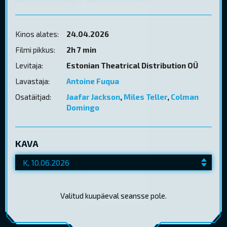
Kinos alates:
24.04.2026
Filmi pikkus:
2h 7 min
Levitaja:
Estonian Theatrical Distribution OÜ
Lavastaja:
Antoine Fuqua
Osatäitjad:
Jaafar Jackson
,
Miles Teller
,
Colman
Domingo
KAVA
Valitud kuupäeval seansse pole.