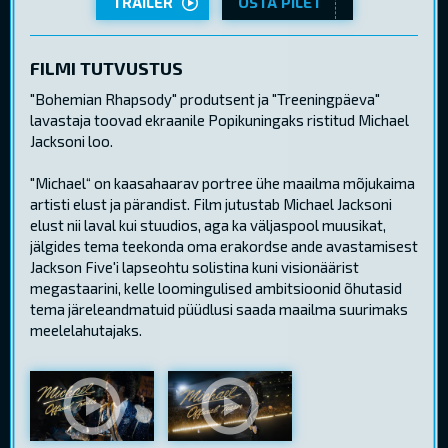
TRAILER
OSTA PILET
FILMI TUTVUSTUS
"Bohemian Rhapsody" produtsent ja "Treeningpäeva"
lavastaja toovad ekraanile Popikuningaks ristitud Michael
Jacksoni loo.
"Michael“ on kaasahaarav portree ühe maailma mõjukaima
artisti elust ja pärandist. Film jutustab Michael Jacksoni
elust nii laval kui stuudios, aga ka väljaspool muusikat,
jälgides tema teekonda oma erakordse ande avastamisest
Jackson Five'i lapseohtu solistina kuni visionäärist
megastaarini, kelle loomingulised ambitsioonid õhutasid
tema järeleandmatuid püüdlusi saada maailma suurimaks
meelelahutajaks.