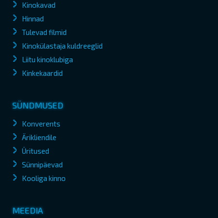
Kinokavad
Hinnad
Tulevad filmid
Kinokülastaja kuldreeglid
Liitu kinoklubiga
Kinkekaardid
SÜNDMUSED
Konverents
Ärikliendile
Üritused
Sünnipäevad
Kooliga kinno
MEEDIA