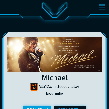
FILMID
PILETID
KINOST
SÜNDMUSED
KONVERENTS
V-KLUBI
KINKEKAARDID
LOGI SISSE
Michael
EST
RUS
ENG
Alla 12a. mittesoovitatav
Biograafia