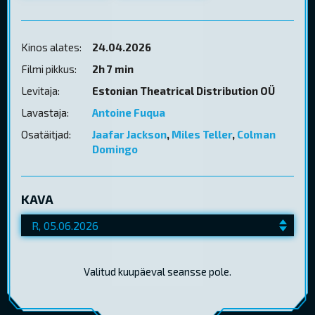
Kinos alates:
24.04.2026
Filmi pikkus:
2h 7 min
Levitaja:
Estonian Theatrical Distribution OÜ
Lavastaja:
Antoine Fuqua
Osatäitjad:
Jaafar Jackson
,
Miles Teller
,
Colman
Domingo
KAVA
Valitud kuupäeval seansse pole.