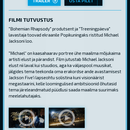
TRAILER
OSTA PILET
FILMI TUTVUSTUS
"Bohemian Rhapsody" produtsent ja "Treeningpäeva"
lavastaja toovad ekraanile Popikuningaks ristitud Michael
Jacksoni loo.
"Michael“ on kaasahaarav portree ühe maailma mõjukaima
artisti elust ja pärandist. Film jutustab Michael Jacksoni
elust nii laval kui stuudios, aga ka väljaspool muusikat,
jälgides tema teekonda oma erakordse ande avastamisest
Jackson Five'i lapseohtu solistina kuni visionäärist
megastaarini, kelle loomingulised ambitsioonid õhutasid
tema järeleandmatuid püüdlusi saada maailma suurimaks
meelelahutajaks.