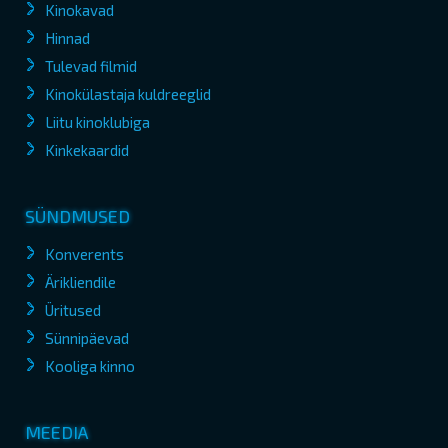
Kinokavad
Hinnad
Tulevad filmid
Kinokülastaja kuldreeglid
Liitu kinoklubiga
Kinkekaardid
SÜNDMUSED
Konverents
Ärikliendile
Üritused
Sünnipäevad
Kooliga kinno
MEEDIA