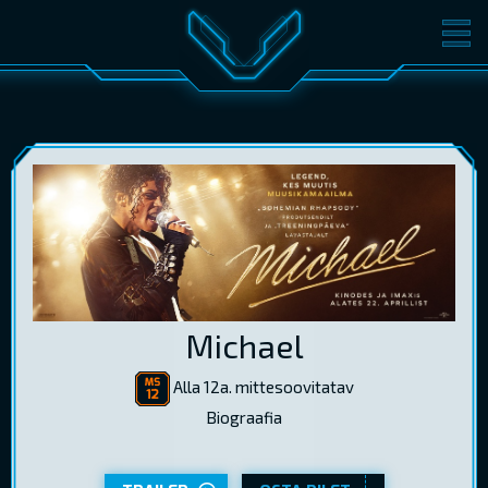
FILMID
PILETID
KINOST
SÜNDMUSED
KONVERENTS
V-KLUBI
KINKEKAARDID
LOGI SISSE
Michael
EST
RUS
ENG
Alla 12a. mittesoovitatav
Biograafia