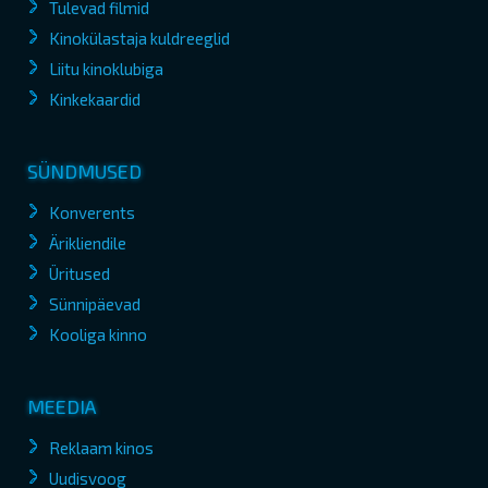
Tulevad filmid
Kinokülastaja kuldreeglid
Liitu kinoklubiga
Kinkekaardid
SÜNDMUSED
Konverents
Ärikliendile
Üritused
Sünnipäevad
Kooliga kinno
MEEDIA
Reklaam kinos
Uudisvoog