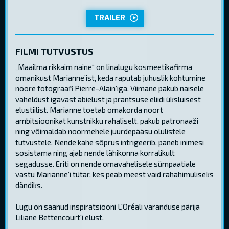
TRAILER
FILMI TUTVUSTUS
„Maailma rikkaim naine“ on linalugu kosmeetikafirma
omanikust Marianne’ist, keda raputab juhuslik kohtumine
noore fotograafi Pierre-Alain’iga. Viimane pakub naisele
vaheldust igavast abielust ja prantsuse eliidi üksluisest
elustiilist. Marianne toetab omakorda noort
ambitsioonikat kunstnikku rahaliselt, pakub patronaaži
ning võimaldab noormehele juurdepääsu olulistele
tutvustele. Nende kahe sõprus intrigeerib, paneb inimesi
sosistama ning ajab nende lähikonna korralikult
segadusse. Eriti on nende omavahelisele sümpaatiale
vastu Marianne’i tütar, kes peab meest vaid rahahimuliseks
dändiks.
Lugu on saanud inspiratsiooni L'Oréali varanduse pärija
Liliane Bettencourt'i elust.