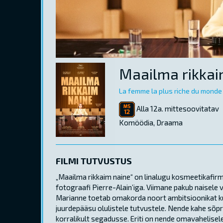
Maailma rikkai
La femme la plus riche du monde
Alla 12a. mittesoovitatav
Komöödia, Draama
FILMI TUTVUSTUS
„Maailma rikkaim naine“ on linalugu kosmeetikafir
fotograafi Pierre-Alain’iga. Viimane pakub naisele va
Marianne toetab omakorda noort ambitsioonikat ku
juurdepääsu olulistele tutvustele. Nende kahe sõpr
korralikult segadusse. Eriti on nende omavahelisel