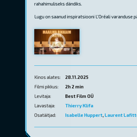
rahahimuliseks dändiks.
Lugu on saanud inspiratsiooni L'Oréali varanduse pär
Kinos alates:
28.11.2025
Filmi pikkus:
2h 2 min
Levitaja:
Best Film OÜ
Lavastaja:
Thierry Klifa
Osatäitjad:
Isabelle Huppert
,
Laurent Lafitt