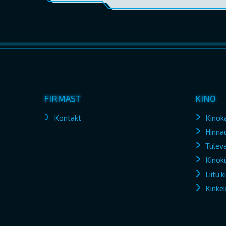
FIRMAST
KINO
Kontakt
Kinok
Hinna
Tuleva
Kinokü
Liitu 
Kinke