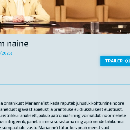
m naine
 (2025)
TRAILER
ma omanikust Marianne’ist, keda raputab juhuslik kohtumine noore
heldust igavast abielust ja prantsuse eliidi üksluisest elustiilist.
nstnikku rahaliselt, pakub patronaaži ning võimaldab noormehele
us intrigeerib, paneb inimesi sosistama ning ajab nende lähikonna
e sümpaatiale vastu Marianne’i tütar, kes peab meest vaid