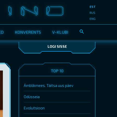
EST
RUS
ENG
ED
KONVERENTS
V-KLUBI
LOGI SISSE
TOP 10
Ämblikmees. Täitsa uus päev
Odüsseia
Evolutsioon