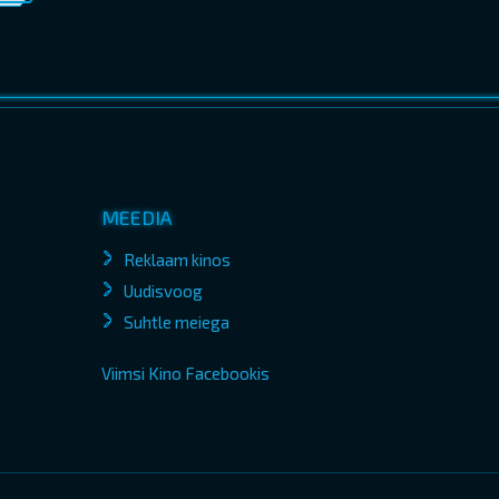
MEEDIA
Reklaam kinos
Uudisvoog
Suhtle meiega
Viimsi Kino Facebookis