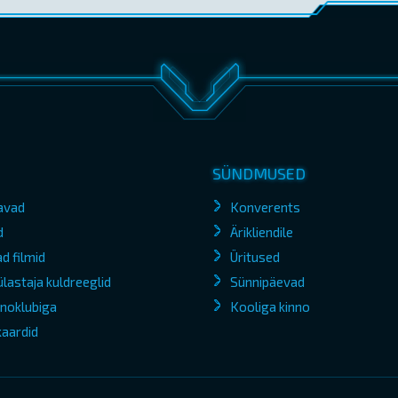
SÜNDMUSED
avad
Konverents
d
Ärikliendile
d filmid
Üritused
lastaja kuldreeglid
Sünnipäevad
kinoklubiga
Kooliga kinno
kaardid