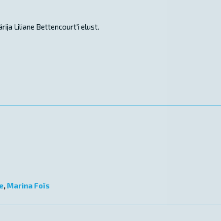
ija Liliane Bettencourt'i elust.
e
,
Marina Foïs