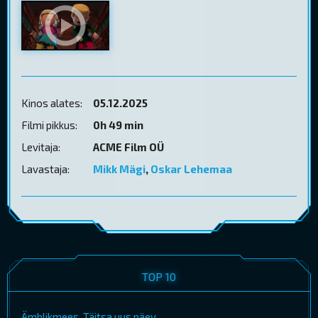
Kinos alates:
05.12.2025
Filmi pikkus:
0h 49 min
Levitaja:
ACME Film OÜ
Lavastaja:
Mikk Mägi
,
Oskar Lehemaa
TOP 10
Ämblikmees. Täitsa uus päev