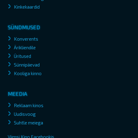
Kinkekaardid
SÜNDMUSED
Konverents
Ärikliendile
Üritused
Sünnipäevad
Kooliga kinno
MEEDIA
Reklaam kinos
Uudisvoog
Suhtle meiega
Viimsi Kino Facebookis