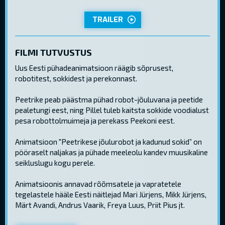
TRAILER
FILMI TUTVUSTUS
Uus Eesti pühadeanimatsioon räägib sõprusest,
robotitest, sokkidest ja perekonnast.
Peetrike peab päästma pühad robot-jõuluvana ja peetide
pealetungi eest, ning Pillel tuleb kaitsta sokkide voodialust
pesa robottolmuimeja ja perekass Peekoni eest.
Animatsioon "Peetrikese jõulurobot ja kadunud sokid” on
pööraselt naljakas ja pühade meeleolu kandev muusikaline
seikluslugu kogu perele.
Animatsioonis annavad rõõmsatele ja vapratetele
tegelastele hääle Eesti näitlejad Mari Jürjens, Mikk Jürjens,
Märt Avandi, Andrus Vaarik, Freya Luus, Priit Pius jt.