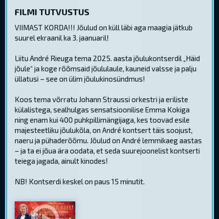
FILMI TUTVUSTUS
VIIMAST KORDA!!! Jõulud on küll läbi aga maagia jätkub
suurel ekraanil ka 3. jaanuaril!
Liitu André Rieuga tema 2025. aasta jõulukontserdil „Häid
jõule“ ja koge rõõmsaid jõululaule, kauneid valsse ja palju
üllatusi – see on ülim jõulukinosündmus!
Koos tema võrratu Johann Straussi orkestri ja eriliste
külalistega, sealhulgas sensatsioonilise Emma Kokiga
ning enam kui 400 puhkpillimängijaga, kes toovad esile
majesteetliku jõulukõla, on André kontsert täis soojust,
naeru ja pühaderõõmu. Jõulud on André lemmikaeg aastas
– ja ta ei jõua ära oodata, et seda suurejoonelist kontserti
teiega jagada, ainult kinodes!
NB! Kontserdi keskel on paus 15 minutit.