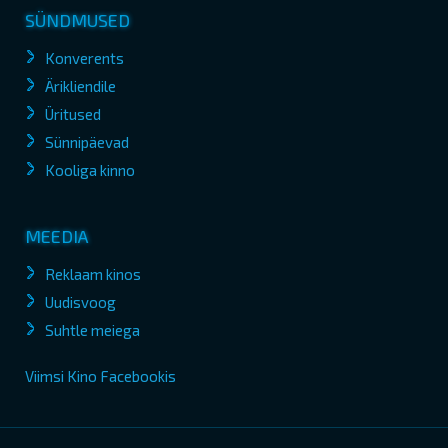
SÜNDMUSED
Konverents
Ärikliendile
Üritused
Sünnipäevad
Kooliga kinno
MEEDIA
Reklaam kinos
Uudisvoog
Suhtle meiega
Viimsi Kino Facebookis