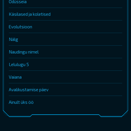
Odüsseia
Käsilased ja koletised
Evolutsioon
Nälg
Naudingu nimel
Lelulugu 5
Vaiana
Avalikustamise päev
Ainult üks öö