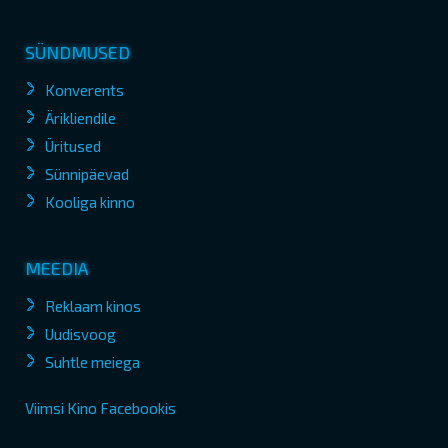
SÜNDMUSED
Konverents
Ärikliendile
Üritused
Sünnipäevad
Kooliga kinno
MEEDIA
Reklaam kinos
Uudisvoog
Suhtle meiega
Viimsi Kino Facebookis