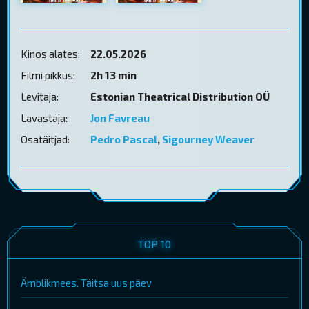
Kinos alates:
22.05.2026
Filmi pikkus:
2h 13 min
Levitaja:
Estonian Theatrical Distribution OÜ
Lavastaja:
Jon Favreau
Osatäitjad:
Pedro Pascal
,
Sigourney Weaver
TOP 10
Ämblikmees. Täitsa uus päev