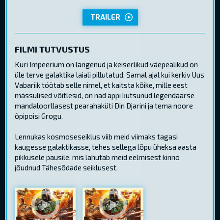
TRAILER
FILMI TUTVUSTUS
Kuri Impeerium on langenud ja keiserlikud väepealikud on
üle terve galaktika laiali pillutatud. Samal ajal kui kerkiv Uus
Vabariik töötab selle nimel, et kaitsta kõike, mille eest
mässulised võitlesid, on nad appi kutsunud legendaarse
mandaloorllasest pearahaküti Din Djarini ja tema noore
õpipoisi Grogu.
Lennukas kosmoseseiklus viib meid viimaks tagasi
kaugesse galaktikasse, tehes sellega lõpu üheksa aasta
pikkusele pausile, mis lahutab meid eelmisest kinno
jõudnud Tähesõdade seiklusest.