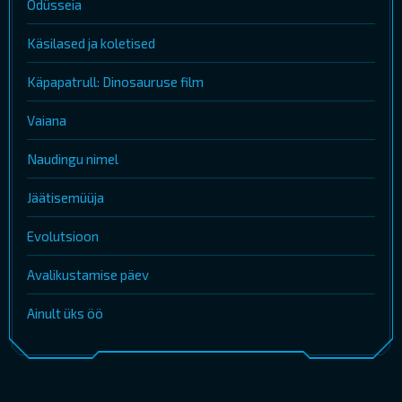
Odüsseia
Käsilased ja koletised
Käpapatrull: Dinosauruse film
Vaiana
Naudingu nimel
Jäätisemüüja
Evolutsioon
Avalikustamise päev
Ainult üks öö