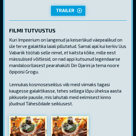
TRAILER
FILMI TUTVUSTUS
Kuri Impeerium on langenud ja keiserlikud väepealikud on
üle terve galaktika laiali pillutatud. Samal ajal kui kerkiv Uus
Vabariik töötab selle nimel, et kaitsta kõike, mille eest
mässulised võitlesid, on nad appi kutsunud legendaarse
mandaloorllasest pearahaküti Din Djarini ja tema noore
õpipoisi Grogu.
Lennukas kosmoseseiklus viib meid viimaks tagasi
kaugesse galaktikasse, tehes sellega lõpu üheksa aasta
pikkusele pausile, mis lahutab meid eelmisest kinno
jõudnud Tähesõdade seiklusest.