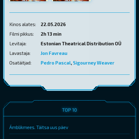
Kinos alates:
22.05.2026
Filmi pikkus:
2h 13 min
Levitaja:
Estonian Theatrical Distribution OÜ
Lavastaja:
Jon Favreau
Osatäitjad:
Pedro Pascal
,
Sigourney Weaver
TOP 10
Ämblikmees. Täitsa uus päev