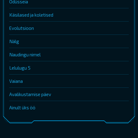
Odüsseia
Käsilased ja koletised
Evolutsioon
Nälg
Naudingu nimel
Lelulugu 5
Vaiana
Avalikustamise päev
Ainult üks öö