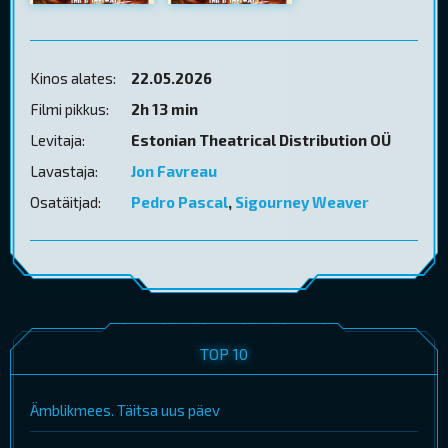
Kinos alates:
22.05.2026
Filmi pikkus:
2h 13 min
Levitaja:
Estonian Theatrical Distribution OÜ
Lavastaja:
Jon Favreau
Osatäitjad:
Pedro Pascal
,
Sigourney Weaver
TOP 10
Ämblikmees. Täitsa uus päev