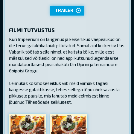
TRAILER
FILMI TUTVUSTUS
Kuri Impeerium on langenud ja keiserlikud väepealikud on
üle terve galaktika laiali pillutatud. Samal ajal kui kerkiv Uus
Vabariik töötab selle nimel, et kaitsta kõike, mille eest
mässulised võitlesid, on nad appi kutsunud legendaarse
mandaloorllasest pearahaküti Din Djarini ja tema noore
õpipoisi Grogu.
Lennukas kosmoseseiklus viib meid viimaks tagasi
kaugesse galaktikasse, tehes sellega lõpu üheksa aasta
pikkusele pausile, mis lahutab meid eelmisest kinno
jõudnud Tähesõdade seiklusest.