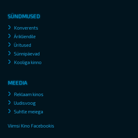
SÜNDMUSED
Konverents
Ärikliendile
Üritused
Sünnipäevad
Kooliga kinno
MEEDIA
Reklaam kinos
Uudisvoog
Suhtle meiega
Viimsi Kino Facebookis