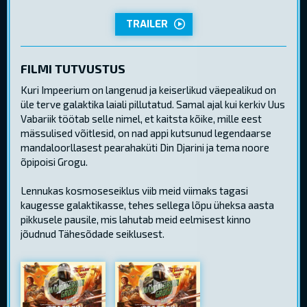
TRAILER
FILMI TUTVUSTUS
Kuri Impeerium on langenud ja keiserlikud väepealikud on
üle terve galaktika laiali pillutatud. Samal ajal kui kerkiv Uus
Vabariik töötab selle nimel, et kaitsta kõike, mille eest
mässulised võitlesid, on nad appi kutsunud legendaarse
mandaloorllasest pearahaküti Din Djarini ja tema noore
õpipoisi Grogu.
Lennukas kosmoseseiklus viib meid viimaks tagasi
kaugesse galaktikasse, tehes sellega lõpu üheksa aasta
pikkusele pausile, mis lahutab meid eelmisest kinno
jõudnud Tähesõdade seiklusest.