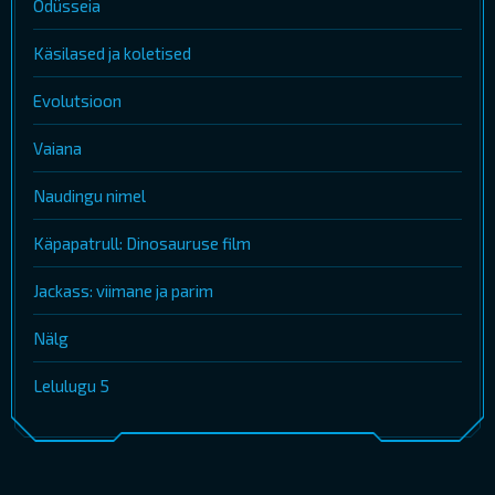
Odüsseia
Käsilased ja koletised
Evolutsioon
Vaiana
Naudingu nimel
Käpapatrull: Dinosauruse film
Jackass: viimane ja parim
Nälg
Lelulugu 5