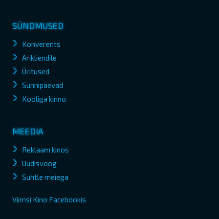
SÜNDMUSED
Konverents
Ärikliendile
Üritused
Sünnipäevad
Kooliga kinno
MEEDIA
Reklaam kinos
Uudisvoog
Suhtle meiega
Viimsi Kino Facebookis