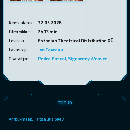
Kinos alates:
22.05.2026
Filmi pikkus:
2h 13 min
Levitaja:
Estonian Theatrical Distribution OÜ
Lavastaja:
Jon Favreau
Osatäitjad:
Pedro Pascal
,
Sigourney Weaver
TOP 10
Ämblikmees. Täitsa uus päev