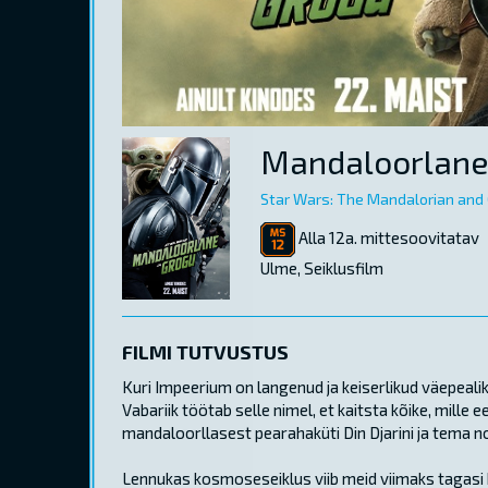
Mandaloorlane
Star Wars: The Mandalorian and
Alla 12a. mittesoovitatav
Ulme, Seiklusfilm
FILMI TUTVUSTUS
Kuri Impeerium on langenud ja keiserlikud väepealikud
Vabariik töötab selle nimel, et kaitsta kõike, mille
mandaloorllasest pearahaküti Din Djarini ja tema n
Lennukas kosmoseseiklus viib meid viimaks tagasi 