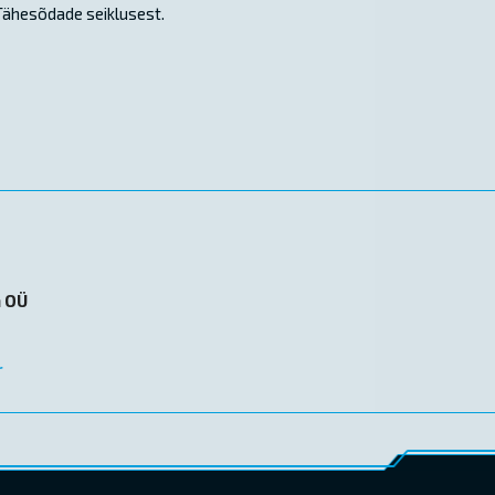
 Tähesõdade seiklusest.
n OÜ
r