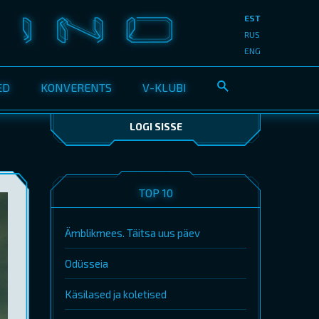
EST
RUS
ENG
ED
KONVERENTS
V-KLUBI
LOGI SISSE
TOP 10
Ämblikmees. Täitsa uus päev
Odüsseia
Käsilased ja koletised