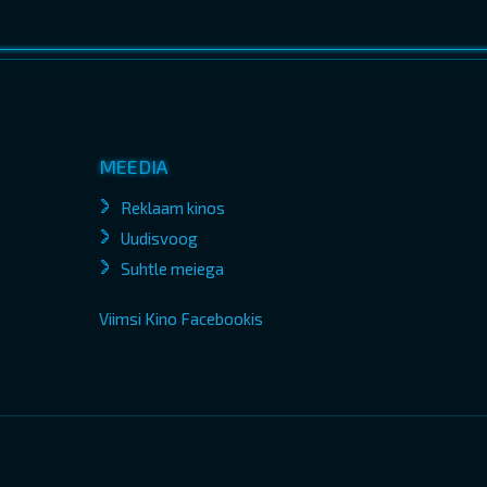
MEEDIA
Reklaam kinos
Uudisvoog
Suhtle meiega
Viimsi Kino Facebookis