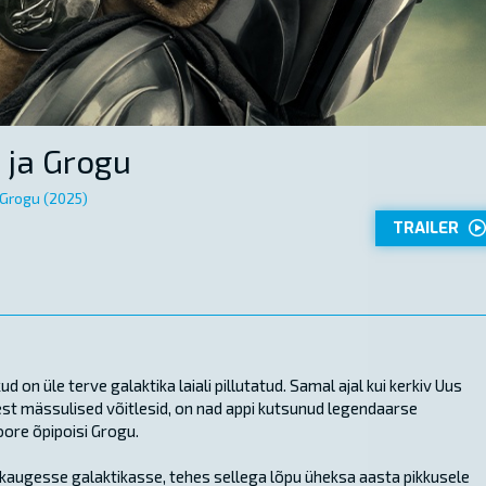
 ja Grogu
 Grogu (2025)
TRAILER
 on üle terve galaktika laiali pillutatud. Samal ajal kui kerkiv Uus
 eest mässulised võitlesid, on nad appi kutsunud legendaarse
oore õpipoisi Grogu.
kaugesse galaktikasse, tehes sellega lõpu üheksa aasta pikkusele