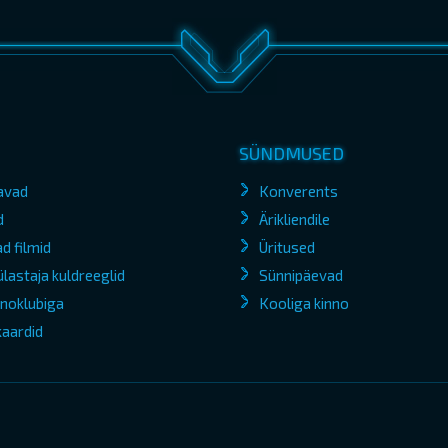
SÜNDMUSED
avad
Konverents
d
Ärikliendile
d filmid
Üritused
lastaja kuldreeglid
Sünnipäevad
kinoklubiga
Kooliga kinno
kaardid