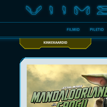
FILMID
PILETID
KINKEKAARDID