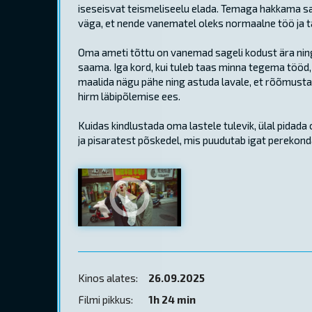
iseseisvat teismeliseelu elada. Temaga hakkama sa
väga, et nende vanematel oleks normaalne töö ja 
Oma ameti tõttu on vanemad sageli kodust ära ning
saama. Iga kord, kui tuleb taas minna tegema töö
maalida nägu pähe ning astuda lavale, et rõõmustad
hirm läbipõlemise ees.
Kuidas kindlustada oma lastele tulevik, ülal pidad
ja pisaratest põskedel, mis puudutab igat perekond
Kinos alates:
26.09.2025
Filmi pikkus:
1h 24 min