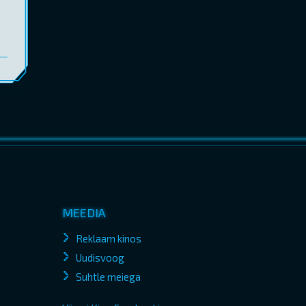
MEEDIA
Reklaam kinos
Uudisvoog
Suhtle meiega