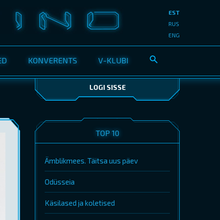
EST
RUS
ENG
ED
KONVERENTS
V-KLUBI
LOGI SISSE
TOP 10
Ämblikmees. Täitsa uus päev
Odüsseia
Käsilased ja koletised