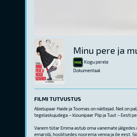
Minu pere ja m
Kogu perele
Dokumentaal
FILMI TUTVUSTUS
Abielupaar Haide ja Toomas on näitlejad. Neil on p
tegelaskujudega – klounipaar Piip ja Tuut – Eesti p
Vanem tütar Emma astub oma vanemate jälgedes nin
emarolli, hoolitsedes noorema venna ja õe eest. Siim