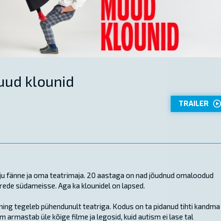
uud klounid
TRAILER
alju fänne ja oma teatrimaja. 20 aastaga on nad jõudnud omaloodud
erede südameisse. Aga ka klounidel on lapsed.
g tegeleb pühendunult teatriga. Kodus on ta pidanud tihti kandma
 armastab üle kõige filme ja legosid, kuid autism ei lase tal