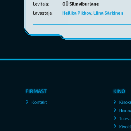
Levitaja:
OÜ Silmviburlane
Lavastaja:
Heilika Pikkov
,
Liina Särkinen
FIRMAST
KINO
Kontakt
Kinok
Hinna
Tuleva
Kinokü