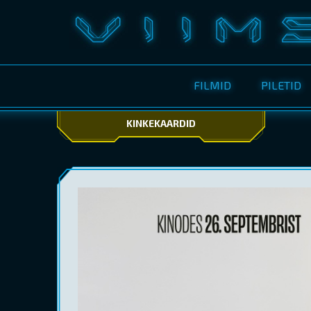
FILMID
PILETID
KINKEKAARDID