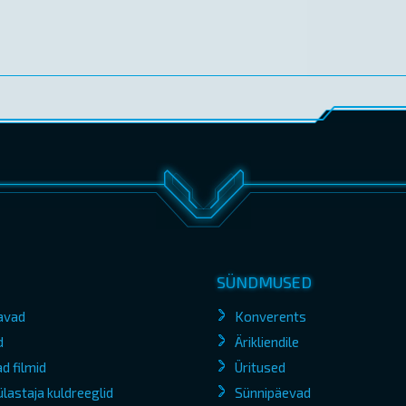
SÜNDMUSED
avad
Konverents
d
Ärikliendile
d filmid
Üritused
lastaja kuldreeglid
Sünnipäevad