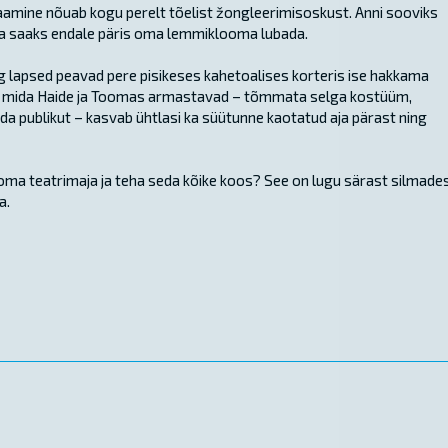
amine nõuab kogu perelt tõelist žongleerimisoskust. Anni sooviks
ta saaks endale päris oma lemmiklooma lubada.
 lapsed peavad pere pisikeses kahetoalises korteris ise hakkama
d, mida Haide ja Toomas armastavad – tõmmata selga kostüüm,
a publikut – kasvab ühtlasi ka süütunne kaotatud aja pärast ning
a oma teatrimaja ja teha seda kõike koos? See on lugu särast silmade
a.