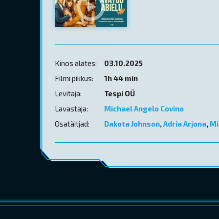
Kinos alates:
03.10.2025
Filmi pikkus:
1h 44 min
Levitaja:
Tespi OÜ
Lavastaja:
Michael Angelo Covino
Osatäitjad:
Dakota Johnson
,
Adria Arjona
,
Mi