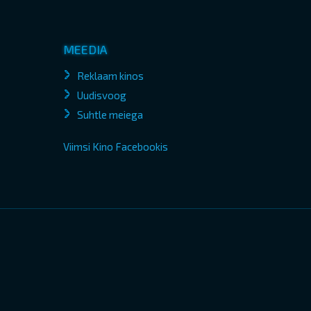
MEEDIA
Reklaam kinos
Uudisvoog
Suhtle meiega
Viimsi Kino Facebookis