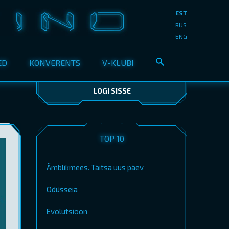
EST
RUS
ENG
ED
KONVERENTS
V-KLUBI
LOGI SISSE
TOP 10
Ämblikmees. Täitsa uus päev
Odüsseia
Evolutsioon