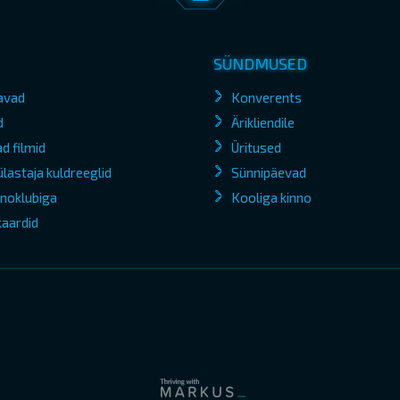
SÜNDMUSED
avad
Konverents
d
Ärikliendile
d filmid
Üritused
lastaja kuldreeglid
Sünnipäevad
kinoklubiga
Kooliga kinno
kaardid