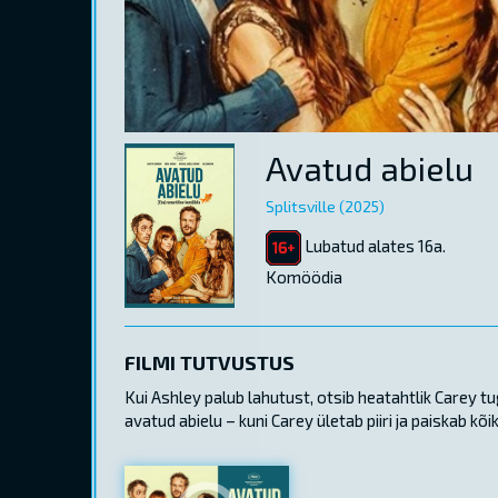
Avatud abielu
Splitsville (2025)
Lubatud alates 16a.
Komöödia
FILMI TUTVUSTUS
Kui Ashley palub lahutust, otsib heatahtlik Carey tu
avatud abielu – kuni Carey ületab piiri ja paiskab k