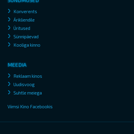
SÜNDMUSED
Konverents
Ärikliendile
Üritused
Sünnipäevad
Kooliga kinno
MEEDIA
Reklaam kinos
Uudisvoog
Suhtle meiega
Viimsi Kino Facebookis