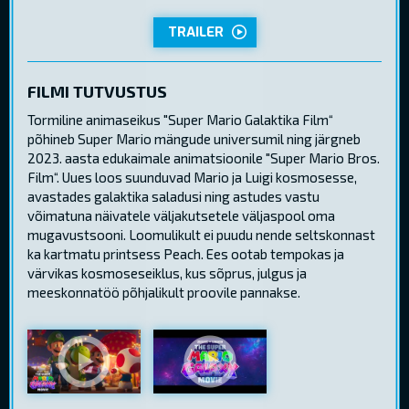
TRAILER
FILMI TUTVUSTUS
Tormiline animaseikus "Super Mario Galaktika Film“
põhineb Super Mario mängude universumil ning järgneb
2023. aasta edukaimale animatsioonile "Super Mario Bros.
Film“. Uues loos suunduvad Mario ja Luigi kosmosesse,
avastades galaktika saladusi ning astudes vastu
võimatuna näivatele väljakutsetele väljaspool oma
mugavustsooni. Loomulikult ei puudu nende seltskonnast
ka kartmatu printsess Peach. Ees ootab tempokas ja
värvikas kosmoseseiklus, kus sõprus, julgus ja
meeskonnatöö põhjalikult proovile pannakse.