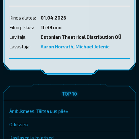
Kinos alates:
01.04.2026
Filmi pikkus:
1h 39 min
Levitaja:
Estonian Theatrical Distribution OÜ
Lavastaja:
Aaron Horvath
,
Michael Jelenic
TOP 10
Ämblikmees. Täitsa uus päev
Odüsseia
Käsilased ja koletised