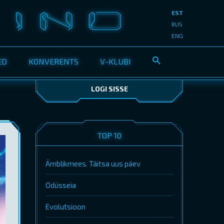
EST
RUS
ENG
ED
KONVERENTS
V-KLUBI
LOGI SISSE
TOP 10
Ämblikmees. Täitsa uus päev
Odüsseia
Evolutsioon