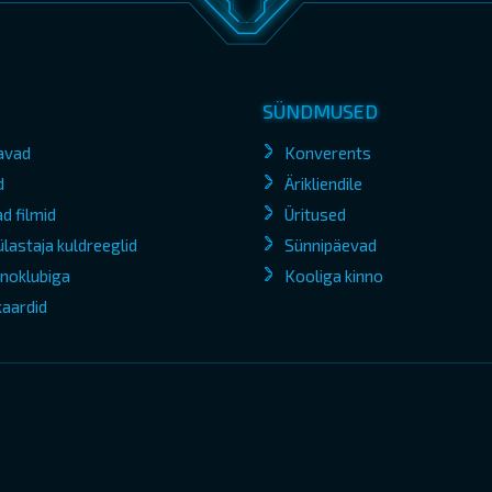
SÜNDMUSED
avad
Konverents
d
Ärikliendile
d filmid
Üritused
lastaja kuldreeglid
Sünnipäevad
kinoklubiga
Kooliga kinno
kaardid