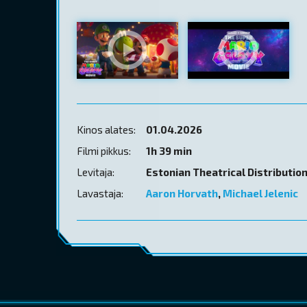
Kinos alates:
01.04.2026
Filmi pikkus:
1h 39 min
Levitaja:
Estonian Theatrical Distributio
Lavastaja:
Aaron Horvath
,
Michael Jelenic