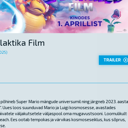
laktika Film
025)
TRAILER
“ põhineb Super Mario mängude universumil ning järgneb 2023. aast
m“. Uues loos suunduvad Mario ja Luigi kosmosesse, avastades
äivatele väljakutsetele väljaspool oma mugavustsooni. Loomulikult 
each. Ees ootab tempokas ja värvikas kosmoseseiklus, kus sõprus,
se.