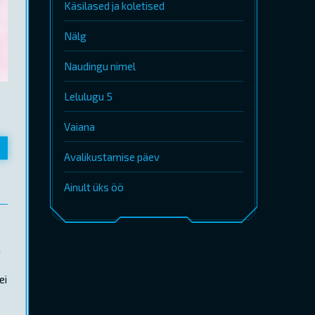
Käsilased ja koletised
Nälg
Naudingu nimel
Lelulugu 5
Vaiana
Avalikustamise päev
Ainult üks öö
a
ei