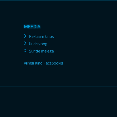
MEEDIA
Reklaam kinos
Uudisvoog
Suhtle meiega
Viimsi Kino Facebookis