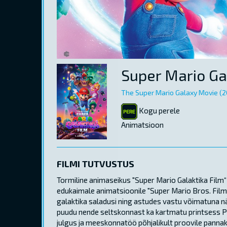
Super Mario Ga
The Super Mario Galaxy Movie (2
Kogu perele
Animatsioon
FILMI TUTVUSTUS
Tormiline animaseikus "Super Mario Galaktika Film
edukaimale animatsioonile "Super Mario Bros. Fil
galaktika saladusi ning astudes vastu võimatuna n
puudu nende seltskonnast ka kartmatu printsess P
julgus ja meeskonnatöö põhjalikult proovile pannak