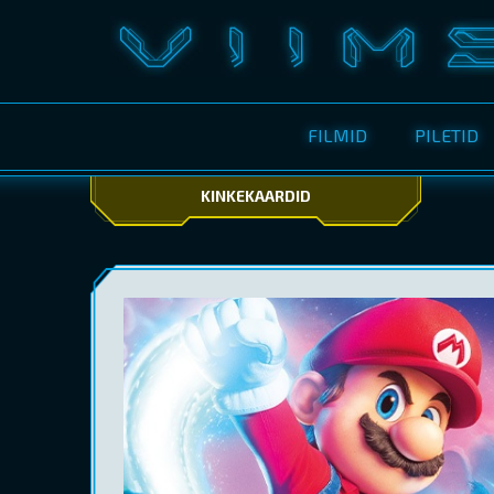
FILMID
PILETID
KINKEKAARDID