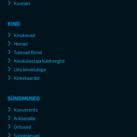
Kontakt
KINO
Kinokavad
Hinnad
Tulevad filmid
Kinokülastaja kuldreeglid
Liitu kinoklubiga
Kinkekaardid
SÜNDMUSED
Konverents
Ärikliendile
Üritused
Sünnipäevad