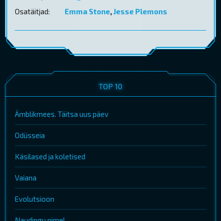
Osatäitjad:
Emma Stone
,
Jesse Plemons
TOP 10
Ämblikmees. Täitsa uus päev
Odüsseia
Käsilased ja koletised
Vaiana
Evolutsioon
Naudingu nimel