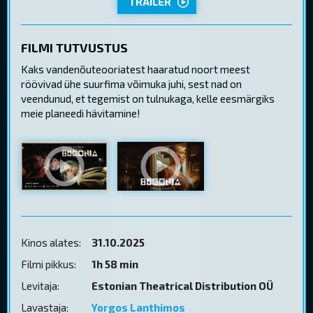
TRAILER
FILMI TUTVUSTUS
Kaks vandenõuteooriatest haaratud noort meest
röövivad ühe suurfima võimuka juhi, sest nad on
veendunud, et tegemist on tulnukaga, kelle eesmärgiks
meie planeedi hävitamine!
Kinos alates:
31.10.2025
Filmi pikkus:
1h 58 min
Levitaja:
Estonian Theatrical Distribution OÜ
Lavastaja:
Yorgos Lanthimos