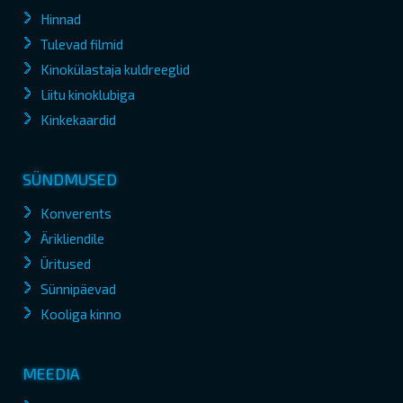
Hinnad
Tulevad filmid
Kinokülastaja kuldreeglid
Liitu kinoklubiga
Kinkekaardid
SÜNDMUSED
Konverents
Ärikliendile
Üritused
Sünnipäevad
Kooliga kinno
MEEDIA