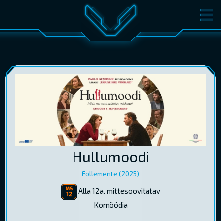
FILMID
PILETID
KINOST
SÜNDMUSED
KONVERENTS
V-KLUBI
KINKEKAARDID
LOGI SISSE
Hullumoodi
EST
RUS
ENG
Follemente (2025)
Alla 12a. mittesoovitatav
Komöödia