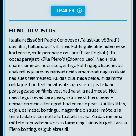
TRAILER
FILMI TUTVUSTUS
Itaalia režissööri Paolo Genovese („Täiuslikud võõrad“)
uus film „Hullumoodi“ viib meid kohtingule ühte hubasesse
korterisse, mille perenaine on Lara (Pilar Fogliati). Ta
ootab parajasti külla Piero’d (Edoardo Leo). Nad ei ole
enam esimeses nooruses, ent iga kohtinguga kaasnevad
ebakindlus ja ärevus närivad neid samamoodi nagu oleksid
nad alles teismelised. Kuidas olla, mida öelda, mida mitte
öelda jne. Loo teeb huvitavaks aga see, et peale kahe
peategelase on filmis veel neli naist ja neli meest. Neli
naist tegutsevad Lara peas, neli meest Piero peas –
nemad on meie alter egod, hääled meie peas. Kui üks ütleb,
et jah, esimesel kohtingul magamine on super mõte, siis
teine laidab selle mõtte totaalselt maha. Kuidas me oma
mõtete tohuvabohus otsustame ning kuidas kulgeb Lara ja
Piero kohting, selgub ekraanil.