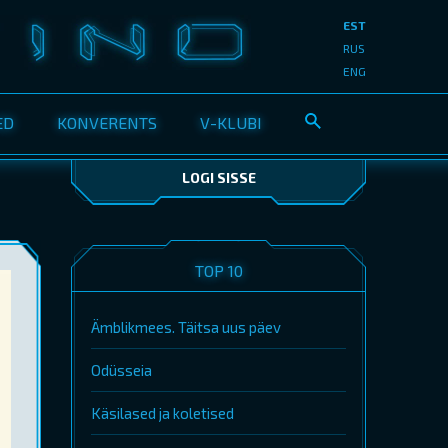
EST
RUS
ENG
ED
KONVERENTS
V-KLUBI
LOGI SISSE
TOP 10
Ämblikmees. Täitsa uus päev
Odüsseia
Käsilased ja koletised