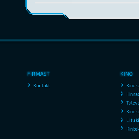
FIRMAST
KINO
Kontakt
Kinok
Hinna
Tuleva
Kinokü
Liitu 
Kinke