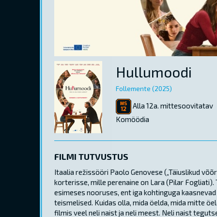
Hullumoodi
Follemente (2025)
Alla 12a. mittesoovitatav
Komöödia
FILMI TUTVUSTUS
Itaalia režissööri Paolo Genovese („Täiuslikud võõ
korterisse, mille perenaine on Lara (Pilar Fogliati)
esimeses nooruses, ent iga kohtinguga kaasnevad 
teismelised. Kuidas olla, mida öelda, mida mitte öe
filmis veel neli naist ja neli meest. Neli naist teg