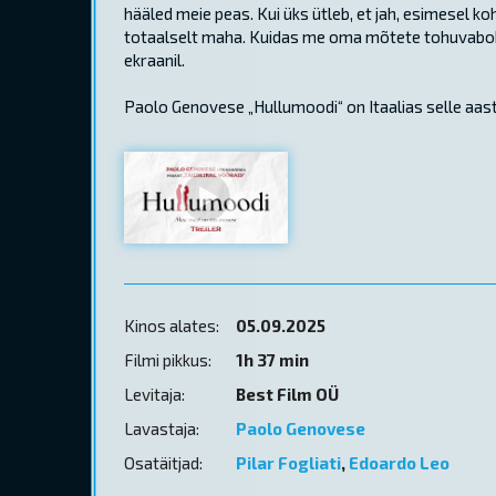
hääled meie peas. Kui üks ütleb, et jah, esimesel k
totaalselt maha. Kuidas me oma mõtete tohuvabohu
ekraanil.
Paolo Genovese „Hullumoodi“ on Itaalias selle aast
Kinos alates:
05.09.2025
Filmi pikkus:
1h 37 min
Levitaja:
Best Film OÜ
Lavastaja:
Paolo Genovese
Osatäitjad:
Pilar Fogliati
,
Edoardo Leo