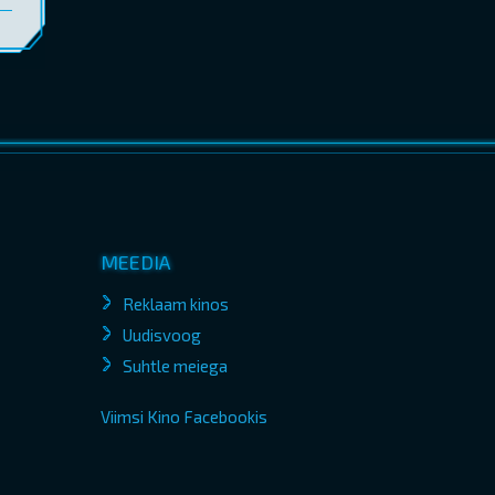
MEEDIA
Reklaam kinos
Uudisvoog
Suhtle meiega
Viimsi Kino Facebookis