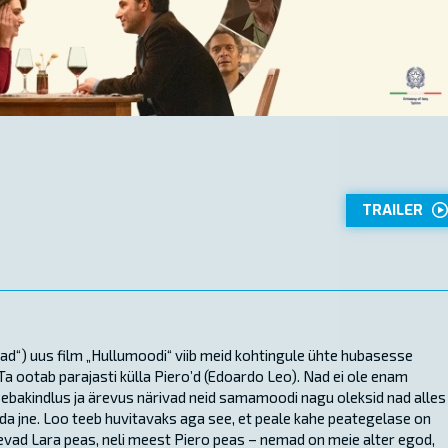
TRAILER
rad“) uus film „Hullumoodi“ viib meid kohtingule ühte hubasesse
. Ta ootab parajasti külla Piero’d (Edoardo Leo). Nad ei ole enam
ebakindlus ja ärevus närivad neid samamoodi nagu oleksid nad alles
lda jne. Loo teeb huvitavaks aga see, et peale kahe peategelase on
utsevad Lara peas, neli meest Piero peas – nemad on meie alter egod,