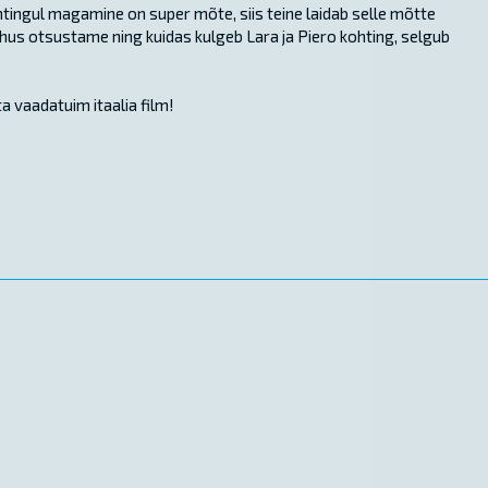
ohtingul magamine on super mõte, siis teine laidab selle mõtte
s otsustame ning kuidas kulgeb Lara ja Piero kohting, selgub
a vaadatuim itaalia film!