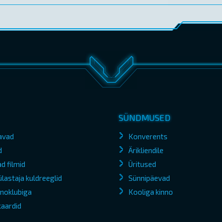
SÜNDMUSED
avad
Konverents
d
Ärikliendile
d filmid
Üritused
lastaja kuldreeglid
Sünnipäevad
kinoklubiga
Kooliga kinno
kaardid