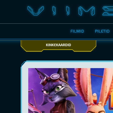
FILMID
PILETID
KINKEKAARDID