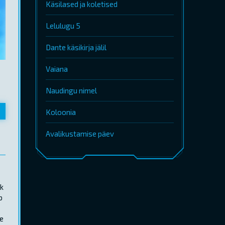
Käsilased ja koletised
Lelulugu 5
Dante käsikirja jälil
Vaiana
Naudingu nimel
Koloonia
Avalikustamise päev
ik
b
le