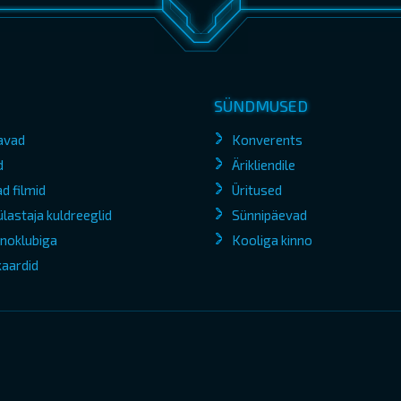
SÜNDMUSED
avad
Konverents
d
Ärikliendile
d filmid
Üritused
lastaja kuldreeglid
Sünnipäevad
kinoklubiga
Kooliga kinno
kaardid