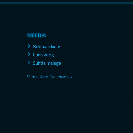
MEEDIA
Reklaam kinos
Uudisvoog
Suhtle meiega
Viimsi Kino Facebookis