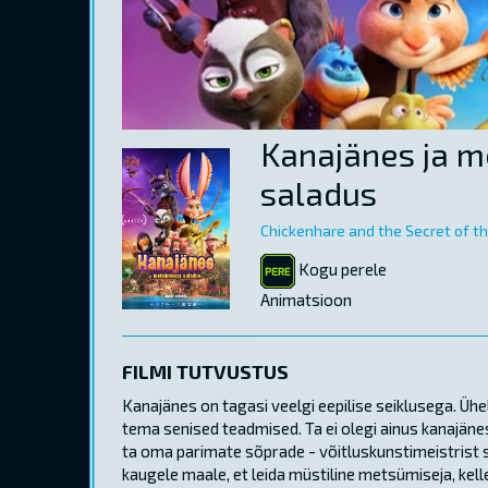
Kanajänes ja m
saladus
Chickenhare and the Secret of t
Kogu perele
Animatsioon
FILMI TUTVUSTUS
Kanajänes on tagasi veelgi eepilise seiklusega. Ühe
tema senised teadmised. Ta ei olegi ainus kanajäne
ta oma parimate sõprade - võitluskunstimeistrist s
kaugele maale, et leida müstiline metsümiseja, kel