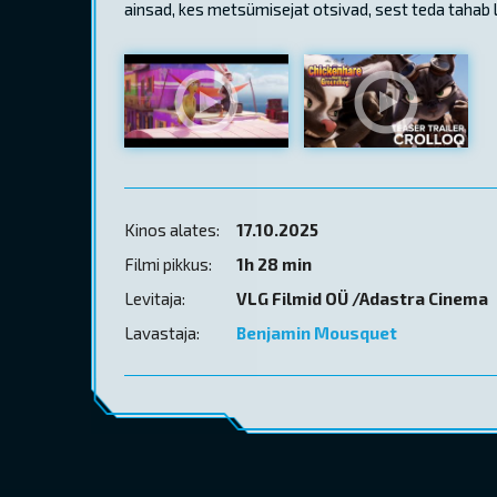
ainsad, kes metsümisejat otsivad, sest teda tahab le
Kinos alates:
17.10.2025
Filmi pikkus:
1h 28 min
Levitaja:
VLG Filmid OÜ /Adastra Cinema
Lavastaja:
Benjamin Mousquet