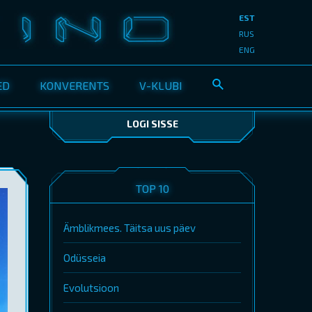
EST
RUS
ENG
ED
KONVERENTS
V-KLUBI
LOGI SISSE
TOP 10
Ämblikmees. Täitsa uus päev
Odüsseia
Evolutsioon