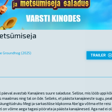
etsümiseja
he Groundhog (2025)
TRAILER
l päeval avastab Kanajänes suure saladuse. Sellise, mis lööb uppi kõ
s maailmas ning tal on õde. Selleks, et päästa kanajäneste sugu, pea
kungitüdruku Megi ja sarkastilise kilpkonna Abe’iga võtma ette reisi
lel on võime aega tagasi pöörata ja päästa kanajänesed. Aga nad ei o