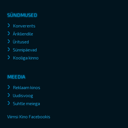
SÜNDMUSED
Konverents
Ärikliendile
Üritused
Sünnipäevad
Kooliga kinno
MEEDIA
Reklaam kinos
Uudisvoog
Suhtle meiega
Viimsi Kino Facebookis