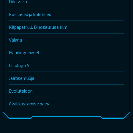
Odüsseia
Käsilased ja koletised
Käpapatrull: Dinosauruse film
Vaiana
Naudingu nimel
Lelulugu 5
Jäätisemüüja
Evolutsioon
Avalikustamise päev