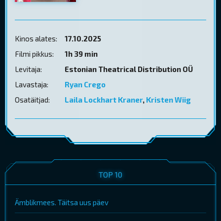
Kinos alates:
17.10.2025
Filmi pikkus:
1h 39 min
Levitaja:
Estonian Theatrical Distribution OÜ
Lavastaja:
Ryan Crego
Osatäitjad:
Laila Lockhart Kraner
,
Kristen Wiig
TOP 10
Ämblikmees. Täitsa uus päev