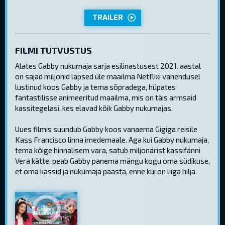
TRAILER
FILMI TUTVUSTUS
Alates Gabby nukumaja sarja esilinastusest 2021. aastal
on sajad miljonid lapsed üle maailma Netflixi vahendusel
lustinud koos Gabby ja tema sõpradega, hüpates
fantastilisse animeeritud maailma, mis on täis armsaid
kassitegelasi, kes elavad kõik Gabby nukumajas.
Uues filmis suundub Gabby koos vanaema Gigiga reisile
Kass Francisco linna imedemaale. Aga kui Gabby nukumaja,
tema kõige hinnalisem vara, satub miljonärist kassifänni
Vera kätte, peab Gabby panema mängu kogu oma südikuse,
et oma kassid ja nukumaja päästa, enne kui on liiga hilja.