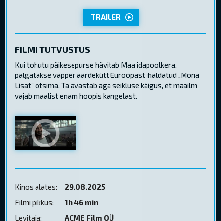
TRAILER
FILMI TUTVUSTUS
Kui tohutu päikesepurse hävitab Maa idapoolkera,
palgatakse vapper aardekütt Euroopast ihaldatud „Mona
Lisat” otsima. Ta avastab aga seikluse käigus, et maailm
vajab maalist enam hoopis kangelast.
Kinos alates:
29.08.2025
Filmi pikkus:
1h 46 min
Levitaja:
ACME Film OÜ