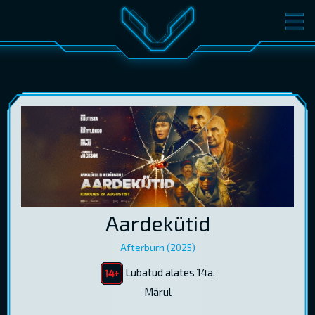
FILMID
PILETID
KINOST
SÜNDMUSED
KONVERENTS
V-KLUBI
KINKEKAARDID
LOGI SISSE
Aardekütid
EST
RUS
ENG
Afterburn (2025)
Lubatud alates 14a.
Märul