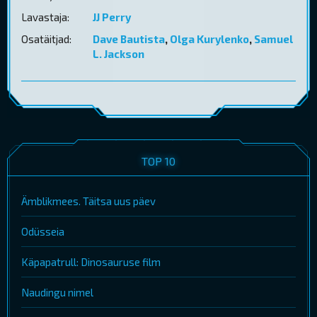
Lavastaja:
JJ Perry
Osatäitjad:
Dave Bautista
,
Olga Kurylenko
,
Samuel
L. Jackson
TOP 10
Ämblikmees. Täitsa uus päev
Odüsseia
Käpapatrull: Dinosauruse film
Naudingu nimel