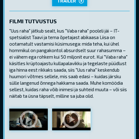
TRAILER
FILMI TUTVUSTUS
"Uus raha" jätkub sealt, kus "Vaba raha" pooleli jäi – IT-
spetsialist Taavi ja tema õpetajast abikaasa Liisa on
ootamatult vastamisi küsimusega: mida teha, kui ühel
hommikul on pangakontol absurdselt suur rahasumma –
ei vähem ega rohkem kui 50 miljonit eurot. Kui "Vaba raha"
käsitles krüptoajastu kullapalavikku ja tegelaste püüdlust
iga hinna eest rikkaks saada, siis "Uus raha" keskendub
huumori võtmes sellele, mis saab edasi – kuidas järsku
sülle langenud õnnega hakkama saada. Muhe komöödia
sellest, kuidas raha võib inimesi ja suhteid muuta – või siis
näitab ta üsna täpselt, milline sa juba olid.