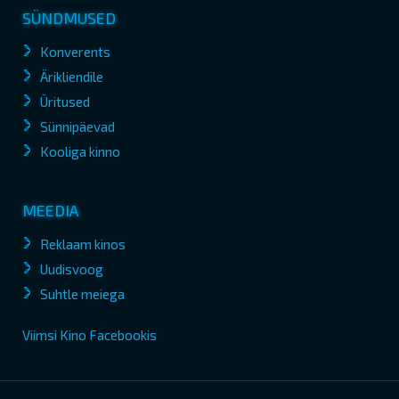
SÜNDMUSED
Konverents
Ärikliendile
Üritused
Sünnipäevad
Kooliga kinno
MEEDIA
Reklaam kinos
Uudisvoog
Suhtle meiega
Viimsi Kino Facebookis