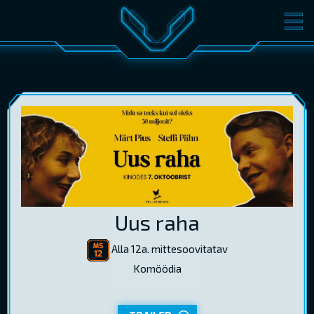
FILMID
PILETID
KINOST
SÜNDMUSED
KONVERENTS
V-KLUBI
KINKEKAARDID
LOGI SISSE
Uus raha
EST
RUS
ENG
Alla 12a. mittesoovitatav
Komöödia