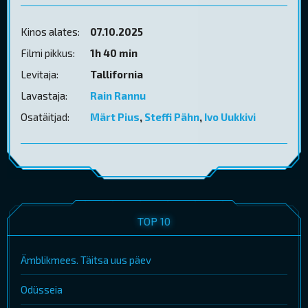
Kinos alates:
07.10.2025
Filmi pikkus:
1h 40 min
Levitaja:
Tallifornia
Lavastaja:
Rain Rannu
Osatäitjad:
Märt Pius
,
Steffi Pähn
,
Ivo Uukkivi
TOP 10
Ämblikmees. Täitsa uus päev
Odüsseia