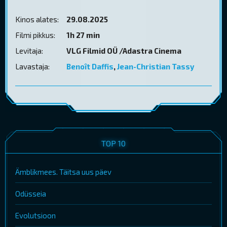
Kinos alates:
29.08.2025
Filmi pikkus:
1h 27 min
Levitaja:
VLG Filmid OÜ /Adastra Cinema
Lavastaja:
Benoît Daffis
,
Jean-Christian Tassy
TOP 10
Ämblikmees. Täitsa uus päev
Odüsseia
Evolutsioon