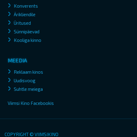
Konverents
Ärikliendile
Üritused
Sünnipäevad
Kooliga kinno
MEEDIA
Reklaam kinos
Uudisvoog
Suhtle meiega
Viimsi Kino Facebookis
COPYRIGHT © VIIMSIKINO