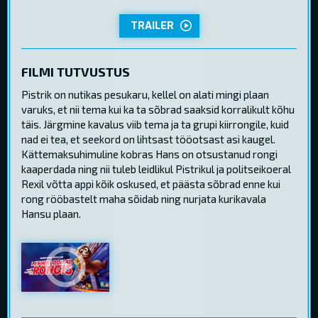
TRAILER
FILMI TUTVUSTUS
Pistrik on nutikas pesukaru, kellel on alati mingi plaan
varuks, et nii tema kui ka ta sõbrad saaksid korralikult kõhu
täis. Järgmine kavalus viib tema ja ta grupi kiirrongile, kuid
nad ei tea, et seekord on lihtsast tööotsast asi kaugel.
Kättemaksuhimuline kobras Hans on otsustanud rongi
kaaperdada ning nii tuleb leidlikul Pistrikul ja politseikoeral
Rexil võtta appi kõik oskused, et päästa sõbrad enne kui
rong rööbastelt maha sõidab ning nurjata kurikavala
Hansu plaan.